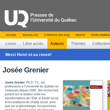
ACCUEIL
NOUVELLES
À PROPOS DES PUQ
DROITS
POUR COMMAN
Livres
Libre accès
Auteurs
Thèmes
Collectio
Merci Henri et au revoir!
Josée Grenier
Josée Grenier
, Ph.D, T.S., est
professeure à l’Université du Québec en
Outaouais depuis 2008. Ses recherches
portent sur la relation entre les
transformations de l’État, le travail social
et les pratiques du champ social, ainsi
que sur la gérontologie, les personnes