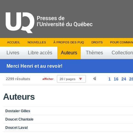
ACCUEIL
NOUVELLES
À PROPOS DES PUQ
DROITS
POUR COMMAN
Livres
Libre accès
Auteurs
Thèmes
Collectio
Merci Henri et au revoir!
1
16
24
2
2299 résultats
afficher
20 / pages
Auteurs
Dostaler Gilles
Doucet Chantale
Doucet Laval