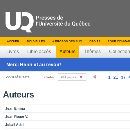
ACCUEIL
NOUVELLES
À PROPOS DES PUQ
DROITS
POUR COMMAN
Livres
Libre accès
Auteurs
Thèmes
Collectio
Merci Henri et au revoir!
1
21
37
2278 résultats
afficher
20 / pages
Auteurs
Jean Emma
Jean Roger V.
Jebali Adel