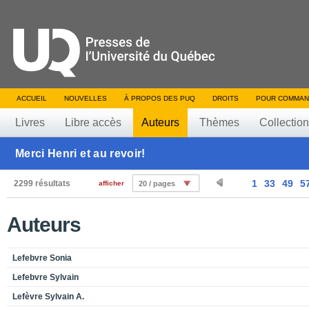
ACCUEIL
NOUVELLES
À PROPOS DES PUQ
DROITS
POUR COMMAN
Livres
Libre accès
Auteurs
Thèmes
Collectio
Merci Henri et au revoir!
1
33
49
5
2299 résultats
afficher
20 / pages
Auteurs
Lefebvre Sonia
Lefebvre Sylvain
Lefèvre Sylvain A.