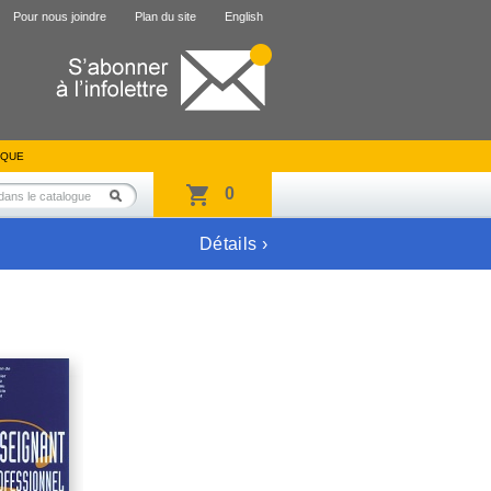
Pour nous joindre
Plan du site
English
IQUE
0
Détails ›