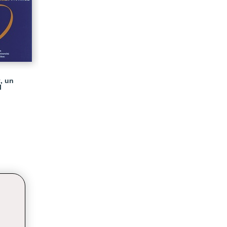
, un
l