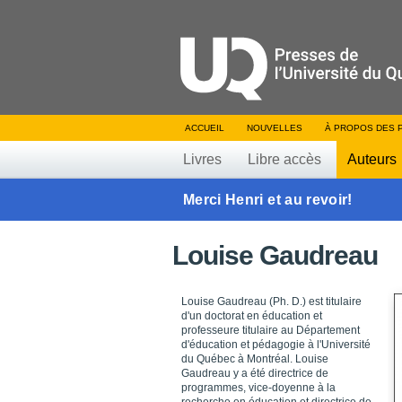
ACCUEIL
NOUVELLES
À PROPOS DES 
Livres
Libre accès
Auteurs
Merci Henri et au revoir!
Louise Gaudreau
Louise Gaudreau (Ph. D.) est titulaire
d'un doctorat en éducation et
professeure titulaire au Département
d'éducation et pédagogie à l'Université
du Québec à Montréal. Louise
Gaudreau y a été directrice de
programmes, vice-doyenne à la