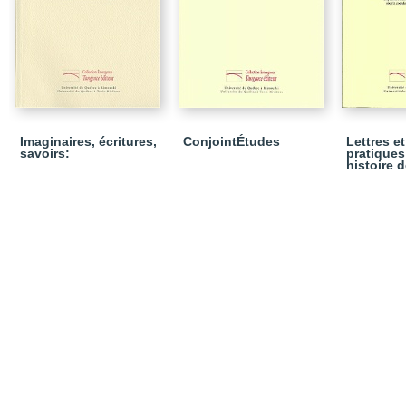
Imaginaires, écritures,
ConjointÉtudes
Lettres et
savoirs:
pratiques 
histoire 