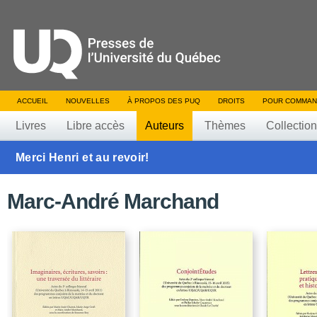
ACCUEIL
NOUVELLES
À PROPOS DES PUQ
DROITS
POUR COMMAN
Livres
Libre accès
Auteurs
Thèmes
Collectio
Merci Henri et au revoir!
Marc-André Marchand