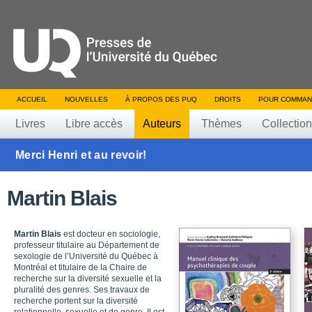
ACCUEIL
NOUVELLES
À PROPOS DES PUQ
DROITS
POUR COMMAN
Livres
Libre accès
Auteurs
Thèmes
Collectio
Merci Henri et au revoir!
Martin Blais
Martin Blais
est docteur en sociologie,
professeur titulaire au Département de
sexologie de l’Université du Québec à
Montréal et titulaire de la Chaire de
recherche sur la diversité sexuelle et la
pluralité des genres. Ses travaux de
recherche portent sur la diversité