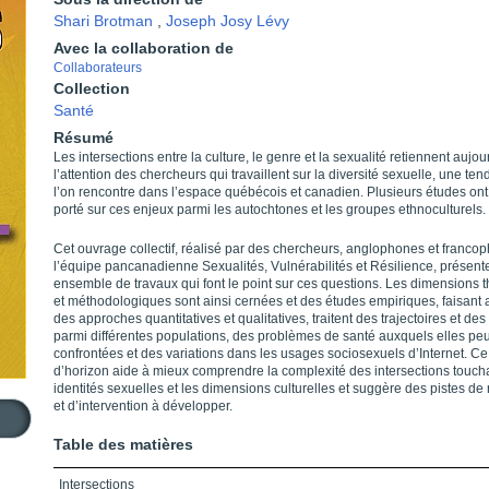
Shari Brotman
,
Joseph Josy Lévy
Avec la collaboration de
Collaborateurs
Collection
Santé
Résumé
Les intersections entre la culture, le genre et la sexualité retiennent aujou
l’attention des chercheurs qui travaillent sur la diversité sexuelle, une t
l’on rencontre dans l’espace québécois et canadien. Plusieurs études ont
porté sur ces enjeux parmi les autochtones et les groupes ethnoculturels.
Cet ouvrage collectif, réalisé par des chercheurs, anglophones et franco
l’équipe pancanadienne Sexualités, Vulnérabilités et Résilience, présente
ensemble de travaux qui font le point sur ces questions. Les dimensions 
et méthodologiques sont ainsi cernées et des études empiriques, faisant 
des approches quantitatives et qualitatives, traitent des trajectoires et des 
parmi différentes populations, des problèmes de santé auxquels elles peu
confrontées et des variations dans les usages sociosexuels d’Internet. Ce
d’horizon aide à mieux comprendre la complexité des intersections toucha
identités sexuelles et les dimensions culturelles et suggère des pistes de
et d’intervention à développer.
Table des matières
Intersections