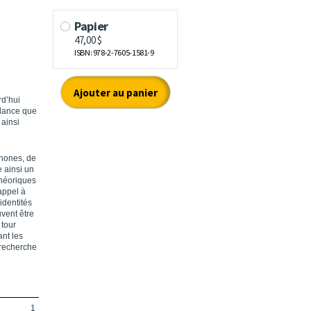
rd’hui
endance que
 ainsi
phones, de
 ainsi un
théoriques
appel à
identités
vent être
 tour
nt les
 recherche
1