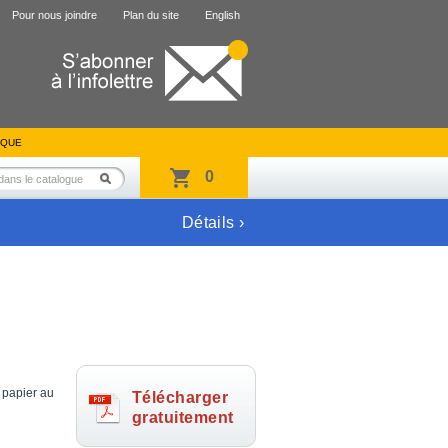
Pour nous joindre
Plan du site
English
IQUE
0
Détails ›
 papier au
Télécharger
gratuitement