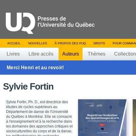
ACCUEIL
NOUVELLES
À PROPOS DES PUQ
DROITS
POUR COMMAN
Livres
Libre accès
Auteurs
Thèmes
Collectio
Merci Henri et au revoir!
Sylvie Fortin
Sylvie Fortin, Ph. D., est directrice des
études de cycles supérieurs au
Département de danse de l'Université
du Québec à Montréal. Elle se consacre
à l'enseignement et à la recherche dans
les domaines des approches critiques et
socioculturelles du corps et de la danse,