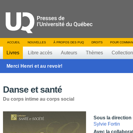
ACCUEIL
NOUVELLES
À PROPOS DES PUQ
DROITS
POUR COMMAN
Livres
Libre accès
Auteurs
Thèmes
Collectio
Merci Henri et au revoir!
Danse et santé
Du corps intime au corps social
Sous la direction
Sylvie Fortin
Avec la collabora