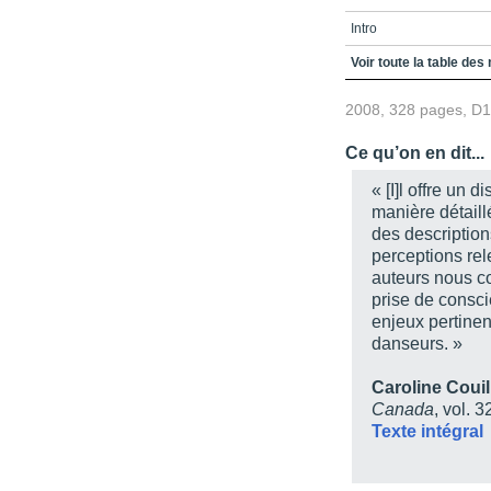
Intro
Partie 1 - La recherche à
Voir toute la table des
Chapitre 1 - Incorporat
2008, 328 pages, D
chez les danseurs con
Chapitre 2 - Entre corps
Ce qu’on en dit...
Partie 2 - Directement 
« [I]l offre un
manière détaill
Chapitre 3 - Dynamique
contemporains
des descriptio
perceptions rele
Chapitre 4 - Expérience
auteurs nous c
l'éducation somatique
prise de consci
Chapitre 5 - La répartit
enjeux pertinen
danse
danseurs. »
Partie 3 - Perspectives
Caroline Couil
Chapitre 6 - Et si Platon
Canada
, vol. 
Texte intégral
Chapitre 7 - Éthiques e
aux États-Unis
Chapitre 8 - La passio