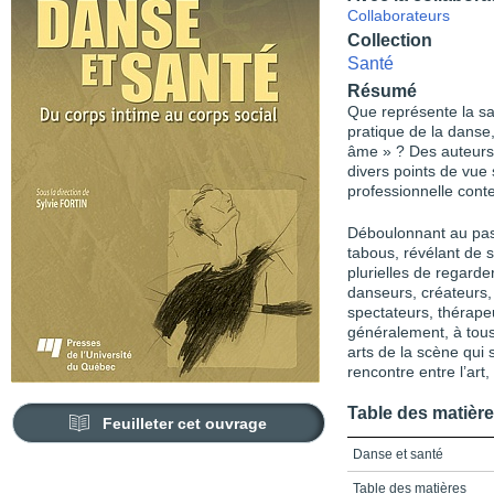
Collaborateurs
Collection
Santé
Résumé
Que représente la sa
pratique de la danse,
âme » ? Des auteurs d
divers points de vue 
professionnelle cont
Déboulonnant au pass
tabous, révélant de s
plurielles de regarde
danseurs, créateurs, 
spectateurs, thérapeu
généralement, à tous
arts de la scène qui 
rencontre entre l’art,
Table des matièr
Feuilleter cet ouvrage
Danse et santé
Table des matières