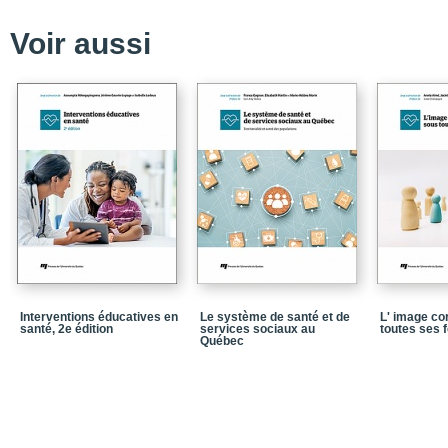
Partie 4 - Regards sur l
Voir aussi
Chapitre 9 - Les déterm
des danseurs
Chapitre 10 - La préven
compagnies de danse
Partie 5 - Parole créativ
Chapitre 11 - Donner u
Chapitre 12 - Coeur en 
Chapitre 13 - Entre-tem
Partie 6 - Corps en scè
Chapitre 14 - Pathogra
Interventions éducatives en
Le système de santé et de
L' image co
Chapitre 15 - Corps parf
santé, 2e édition
services sociaux au
toutes ses 
Québec
Conclusion
Collaborateurs