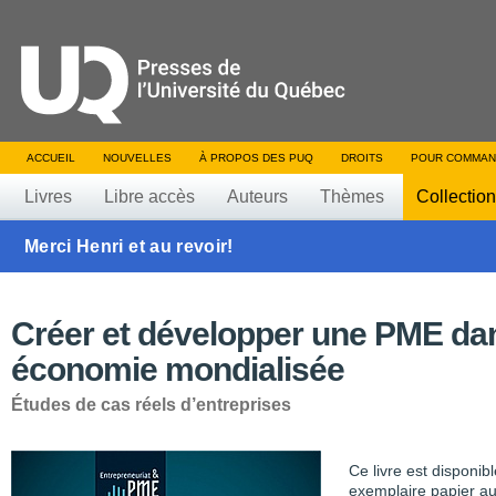
ACCUEIL
NOUVELLES
À PROPOS DES PUQ
DROITS
POUR COMMAN
Livres
Libre accès
Auteurs
Thèmes
Collectio
Merci Henri et au revoir!
Créer et développer une PME da
économie mondialisée
Études de cas réels d’entreprises
Ce livre est disponib
exemplaire papier au