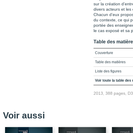
sur la création d’entr
divers acteurs et les 
Chacun d’eux propose
du contexte, ce qui 
portée des enseigneme
le cas exposé et sa p
Table des matièr
Couverture
Table des matières
Liste des figures
Liste des tableaux
Voir toute la table des
Introduction
2013, 388 pages, D
Bibliographie
PARTIE 1 - La détectio
création d’entreprise :
Voir aussi
entrepreneurial
Chapitre 1 - Quand le m
d’affaires