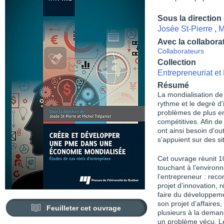
Sous la direction
Josée St-Pierre
,
M
Avec la collabora
Collaborateurs
Collection
Entrepreneuriat e
Résumé
La mondialisation de
rythme et le degré d
problèmes de plus en
compétitives. Afin de
ont ainsi besoin d’ou
s’appuient sur des si
Cet ouvrage réunit 1
touchant à l’environ
l’entrepreneur : reco
projet d’innovation, 
faire du développeme
son projet d’affaires,
Feuilleter cet ouvrage
plusieurs à la deman
un problème vécu. Le