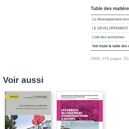
Table des matièr
Le développement soci
LE DÉVELOPPEMENT 
Liste des acronymes
Remerciements
Voir toute la table des
Présentation
2006, 376 pages, D
Partie 1_Perspectives 
Le développement soci
Voir aussi
Hétéronomie ou coprod
Développement social
L'internationalisation 
Partie 2_La question d
Implantation des CLD 
Développement des co