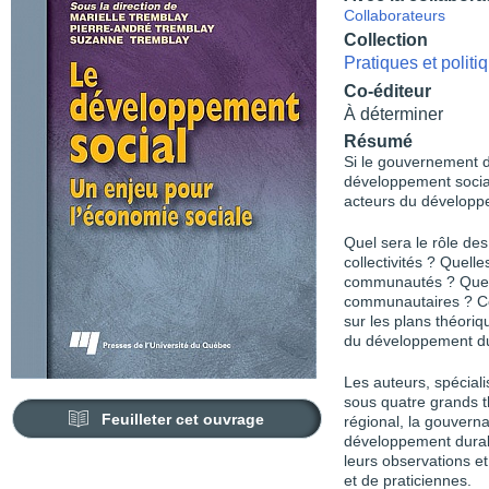
Collaborateurs
Collection
Pratiques et polit
Co-éditeur
À déterminer
Résumé
Si le gouvernement 
développement social
acteurs du dévelop
Quel sera le rôle de
collectivités ? Quell
communautés ? Quell
communautaires ? Co
sur les plans théoriq
du développement du
Les auteurs, spéciali
sous quatre grands 
Feuilleter cet ouvrage
régional, la gouvernan
développement durabl
leurs observations et
et de praticiennes.