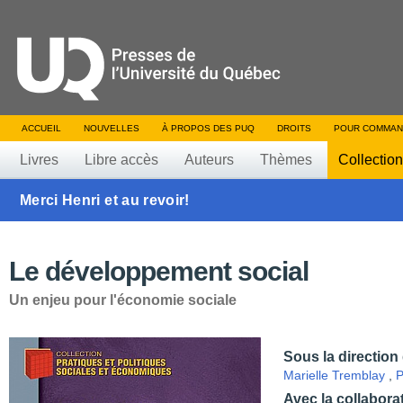
ACCUEIL
NOUVELLES
À PROPOS DES PUQ
DROITS
POUR COMMAN
Livres
Libre accès
Auteurs
Thèmes
Collectio
Merci Henri et au revoir!
Le développement social
Un enjeu pour l'économie sociale
Sous la direction
Marielle Tremblay
,
P
Avec la collabora