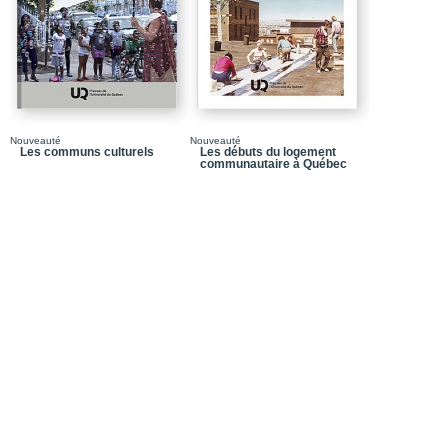
Le développement soc
Le développement socia
Partie 3_La société civi
Développement local et i
Nouveauté
Nouveauté
Retrouver notre capacité
Les communs culturels
Les débuts du logement
communautaire à Québec
L'agir collectif dans l
Des moyens pour la soci
Structures médiatrices,
Partie 4_L'enjeu du d
Les mouvements de l'in
local d'une économie so
Les politiques intégré
européenne
Développement durable
La grille d'analyse de