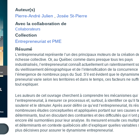
Auteur(s)
Pierre-André Julien
,
Josée St-Pierre
Avec la collaboration de
Collaborateurs
Collection
Entrepreneuriat et PME
Résumé
L’entrepreneuriat représente l’un des principaux moteurs de la création de
richesse collective. Or, au Québec comme dans presque tous les pays
industrialisés, l’entrepreneuriat connaît actuellement un ralentissement sou
du vieillissement démographique et de l’intensification de la concurrence
l’émergence de nombreux pays du Sud. S’il est évident que le dynamisme
preneurial varie selon les territoires et dans le temps, ces facteurs ne suff
tout expliquer.
Les auteurs de cet ouvrage cherchent à comprendre les mécanismes qui 
l’entrepreneuriat, à mesurer ce processus et, surtout, à identifier ce qu’il f
soutenir et le stimuler. Après avoir défini ce qu’est l’entrepreneuriat, ils r
nombreuses études conceptuelles et appliquées portant sur ses causes e
déterminants, tout en discutant des contraintes et des difficultés qui n’ont
encore été surmontées pour leur analyse. Ils mesurent ensuite ces multip
et déterminants en contexte québécois afin d’expliquer quelles variables 
plus décisives pour assurer le dynamisme entrepreneurial.