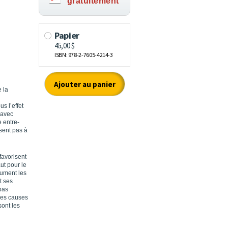
gratuitement
 la
s l’effet
 avec
 entre-
isent pas à
favorisent
aut pour le
ésument les
t ses
 pas
les causes
sont les