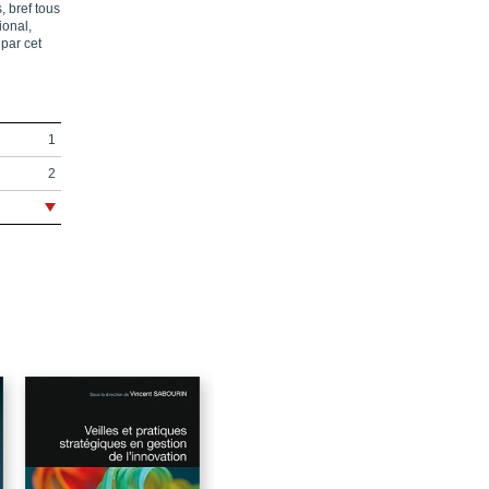
, bref tous
ional,
 par cet
1
2
511