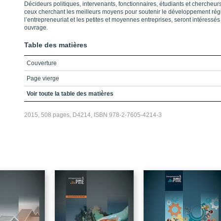
Décideurs politiques, intervenants, fonctionnaires, étudiants et chercheurs
ceux cherchant les meilleurs moyens pour soutenir
le développement rég
l’entrepreneuriat et les petites et moyennes en
treprises, seront intéressés
ouvrage.
Table des matières
Couverture
Page vierge
Page vierge
Voir toute la table des matières
2015, 508 pages, D4214, ISBN 978-2-7605-4214-3