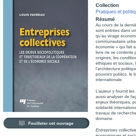
Collection
Pratiques et polit
Résumé
Au cours de la derni
sont entrées dans un
qu’au virage économ
communautaire urbai
économie » qui fait 
livre ne se contente 
origines, les condit
éthiques et sociaux, 
l’architecture politi
pouvoirs publics, le b
internationale.
L’auteur y fournit l
aussi analyser de faç
enjeux théoriques, po
solidarité internation
travaux de recherch
domaine.
Feuilleter cet ouvrage
Entreprises collectiv
économiques et socia