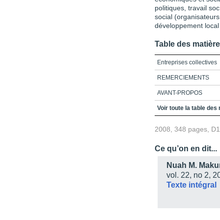
politiques, travail s
social (organisateu
développement local 
Table des matièr
Entreprises collectives
REMERCIEMENTS
AVANT-PROPOS
ORIGINES ET CONTO
Voir toute la table des
ENTREPRISES COLLE
2008, 348 pages, D
ENTREPRISES COLL
TERRITOIRES
Ce qu’on en dit...
L’ARCHITECTURE POL
L’ÉCONOMIE SOCIAL
Nuah M. Maku
vol. 22, no 2, 
COOPÉRATION, ÉCON
Texte intégral
COOPÉRATION ET ÉC
ENTREPRISES COLLE