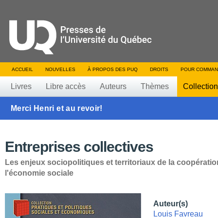
ACCUEIL
NOUVELLES
À PROPOS DES PUQ
DROITS
POUR COMMAN
Livres
Libre accès
Auteurs
Thèmes
Collectio
Merci Henri et au revoir!
Entreprises collectives
Les enjeux sociopolitiques et territoriaux de la coopératio
l'économie sociale
Auteur(s)
Louis Favreau