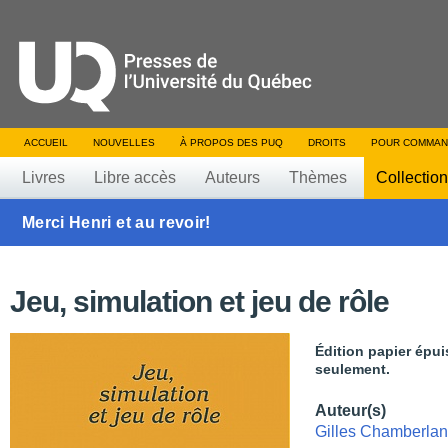
ACCUEIL
NOUVELLES
À PROPOS DES PUQ
DROITS
POUR COMMAN
Livres
Libre accès
Auteurs
Thèmes
Collectio
Merci Henri et au revoir!
Jeu, simulation et jeu de rôle
Édition papier épui
seulement.
Auteur(s)
Gilles Chamberla