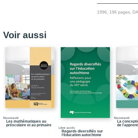
Liste des tableaux
1996, 196 pages, D
Liste des figures
Introduction
Voir aussi
Chapitre 1_Survol hist
Chapitre 2_Fondement
Chapitre 3_Jeu
Chapitre 4_Simulation
Chapitre 5_Jeu de rôle
Chapitre 6_Conception d
Chapitre 7_Préparation,
jeux de rôle
Chapitre 8_Témoignage
Conclusion
Nouveauté
Nouveauté
Les mathématiques au
La concepti
préscolaire et au primaire
de l'appren
Bibliographie
Libre accès
Regards diversifiés sur
l’éducation autochtone
Index