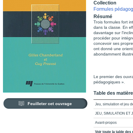
Collection
Formules pédagog
Résumé
Trois formules fort in
dans la classe. En ef
davantage sur l'incl
procéder pour intég
concevoir ses propre
ont donné une orient
abondamment illustr
Le premier des ouvra
pédagogiques ».
Table des matièr
Feuilleter cet ouvrage
Jeu, simulation et jeu d
JEU, SIMULATION ET 
Avant-propos
Table des matières
Voir toute la table des