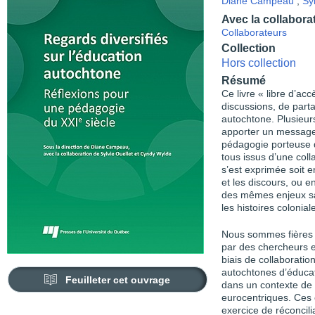
Diane Campeau
,
Sy
Avec la collabora
Collaborateurs
Collection
Hors collection
Résumé
Ce livre « libre d’ac
discussions, de parta
autochtone. Plusieur
apporter un message
pédagogie porteuse d’
tous issus d’une coll
s’est exprimée soit e
et les discours, ou e
des mêmes enjeux san
les histoires colonial
Nous sommes fières 
par des chercheurs e
biais de collaboratio
autochtones d’éduca
Feuilleter cet ouvrage
dans un contexte de 
eurocentriques. Ces 
exercice de réconcili