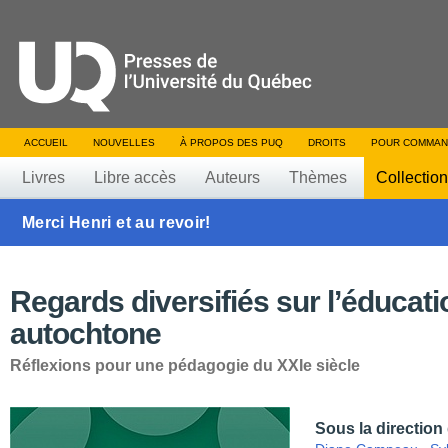
ACCUEIL
NOUVELLES
À PROPOS DES PUQ
DROITS
POUR COMMAN
Livres
Libre accès
Auteurs
Thèmes
Collectio
Merci Henri et au revoir!
Regards diversifiés sur l’éducati
autochtone
Réflexions pour une pédagogie du XXIe siècle
Sous la direction