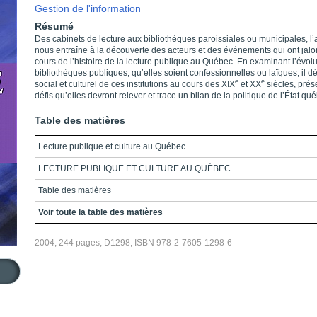
Gestion de l'information
Résumé
Des cabinets de lecture aux bibliothèques paroissiales ou municipales, l’
nous entraîne à la découverte des acteurs et des événements qui ont jalo
cours de l’histoire de la lecture publique au Québec. En examinant l’évol
bibliothèques publiques, qu’elles soient confessionnelles ou laïques, il déc
e
e
social et culturel de ces institutions au cours des XIX
et XX
siècles, prés
défis qu’elles devront relever et trace un bilan de la politique de l’État qu
Table des matières
Lecture publique et culture au Québec
LECTURE PUBLIQUE ET CULTURE AU QUÉBEC
Table des matières
Liste des figures et des tableaux
Voir toute la table des matières
Introduction
2004, 244 pages, D1298, ISBN 978-2-7605-1298-6
Chapitre 1_Les bibliothèques québécoises
Chapitre 2_Les cabinets de lecture à Paris et à Montréal au XIXe siècle*
Chapitre 3_Le livre dans les échanges sulpiciens Paris-Montréal au cou
de la première moitié du XIXe siècle