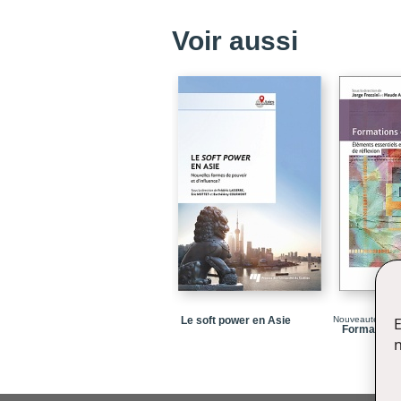
Voir aussi
Le soft power en Asie
Nouveauté/Libr
E
Formations 
n