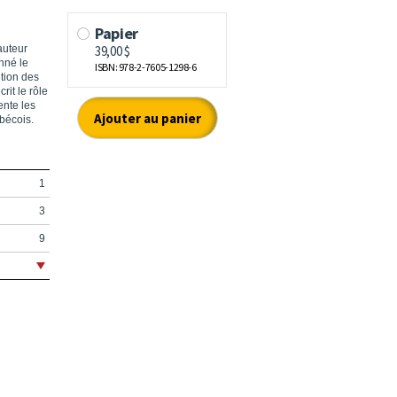
auteur
nné le
ution des
rit le rôle
ente les
ébécois.
1
3
9
11
15
21
49
rs
63