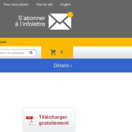
Pour nous joindre
Plan du site
English
IQUE
0
Détails ›
Télécharger
gratuitement