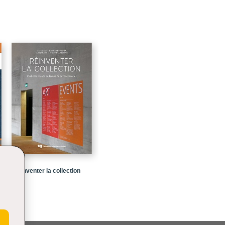
u
81
101
131
149
171
191
229
Réinventer la collection