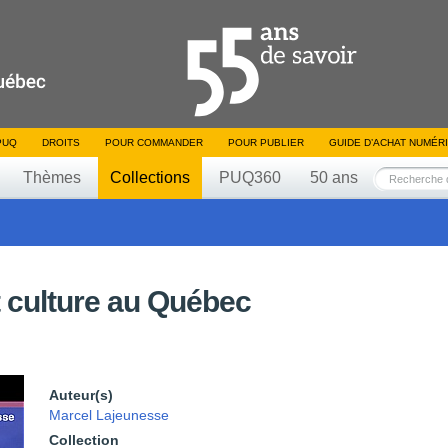
PUQ
DROITS
POUR COMMANDER
POUR PUBLIER
GUIDE D’ACHAT NUMÉR
Thèmes
Collections
PUQ360
50 ans
t culture au Québec
Auteur(s)
Marcel Lajeunesse
Collection