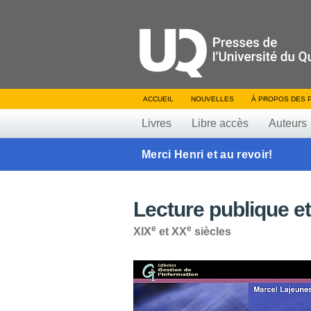
ACCUEIL
NOUVELLES
À PROPOS DES 
Livres
Libre accès
Auteurs
Merci Henri et au revoir!
Lecture publique e
e
e
XIX
et XX
siècles