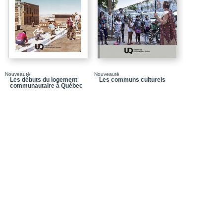
Chapitre 6_L'économie 
internationale
Conclusion_De l'économ
mondialisation équitab
Bibliographie
Annexe_Résister et con
Nouveauté
Nouveauté
Les débuts du logement
Les communs culturels
Adresses utiles
communautaire à Québec
Les auteurs et collabor
Table des matières
Liste des tableaux