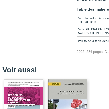
sont-ils engagés et
Table des matièr
Mondialisation, économi
internationale
MONDIALISATION, É
SOLIDARITÉ INTERNA
Préface
Voir toute la table des
Remerciements
2002, 286 pages, D
Liste des sigles
Avant-propos
Voir aussi
Chapitre 1_L'économie
Chapitre 2_Organisati
Chapitre 3_Mondialisat
Chapitre 4_Conjoncture 
solidaire
Chapitre 5_Économie s