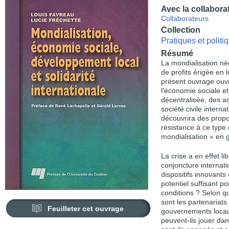
Avec la collabora
Collaborateurs
Collection
Pratiques et polit
Résumé
La mondialisation néo
de profits érigée en 
présent ouvrage ouvr
l'économie sociale et
décentralisée, des as
société civile interna
découvrira des propo
résistance à ce type
mondialisation » en g
La crise a en effet li
conjoncture internati
dispositifs innovants
potentiel suffisant p
conditions ? Selon q
sont les partenariats
Feuilleter cet ouvrage
gouvernements locau
peuvent-ils jouer d