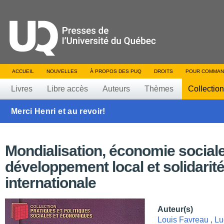
ACCUEIL
NOUVELLES
À PROPOS DES PUQ
DROITS
POUR COMMAN
Livres
Libre accès
Auteurs
Thèmes
Collectio
Merci Henri et au revoir!
Mondialisation, économie sociale
développement local et solidarit
internationale
Auteur(s)
Louis Favreau
,
Lu