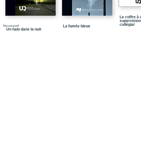
PARTIE C – APPRENT
Le coffre à o
Questions ciblées
supervision
collégial
Nouveauté
La fumée bleue
Mises en situation
Un halo dans la nuit
PARTIE D– ÉLARGIR 
Dix histoires difficiles
Suggestion de plan de c
Solutionnaire
Chronologie succincte
Notes de fin
Dans la même collecti
Quatrième de couvertu