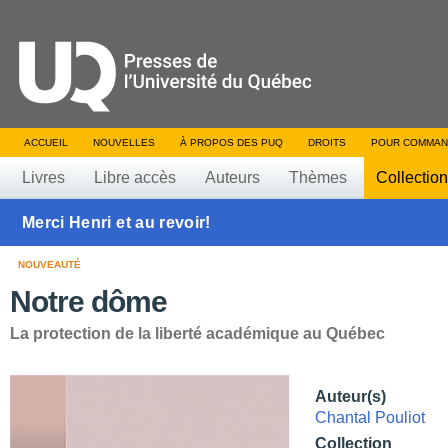
ACCUEIL
NOUVELLES
À PROPOS DES PUQ
DROITS
POUR COMMAN
Livres
Libre accès
Auteurs
Thèmes
Collectio
Merci Henri et au revoir!
NOUVEAUTÉ
Notre dôme
La protection de la liberté académique au Québec
Auteur(s)
Chantal Pouliot
Collection