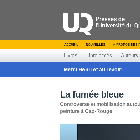
ACCUEIL
NOUVELLES
À PROPOS DES 
Livres
Libre accès
Auteurs
Merci Henri et au revoir!
La fumée bleue
Controverse et mobilisation auto
peinture à Cap-Rouge