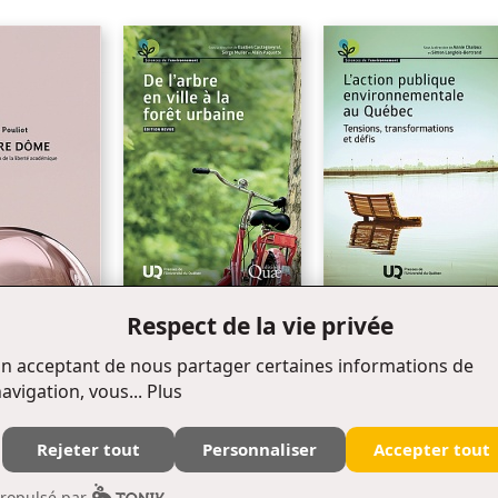
Judiciarisation de l’affaire
Chronologie
Conversation avec Pierre A. Bélanger et Louis Beaupré
PARTIE B / APPRENTISSAGES
Réflexion sur le cas
Mise en situation
Questions ciblées
Solutionnaire
Bibliographie
Respect de la vie privée
Quatrième de couverture
Nouveauté/Libre accès
Nouveauté
De l'arbre en ville à la forêt
L' action publique
urbaine
environnementale au
n acceptant de nous partager certaines informations de
Québec
e
avigation, vous...
Plus
Rejeter tout
Personnaliser
Accepter tout
Édifice Fleurie, 480, de La Chapelle, bureau F015, Québec (Québec) Canada G1K 0B6
ropulsé par