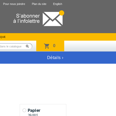
Pour nous joindre
Plan du site
English
IQUE
0
Détails ›