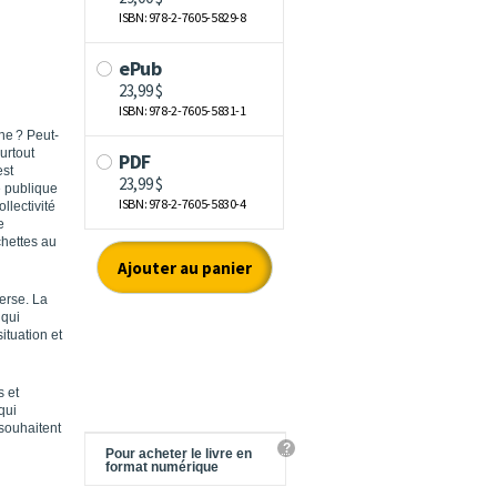
ne ? Peut-
urtout
est
é publique
llectivité
e
chettes au
verse. La
 qui
ituation et
s et
qui
 souhaitent
?
Pour acheter le livre en
format numérique