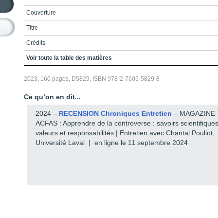
Couverture
Titre
Crédits
Préface
Voir toute la table des matières
La mobilisation citoyenne à Cap-Rouge
2023, 160 pages, D5829, ISBN 978-2-7605-5829-8
La liberté universitaire
Ce qu’on en dit...
Remerciements
2024 –
RECENSION Chroniques Entretien
– MAGAZINE
Avant-propos
ACFAS : Apprendre de la controverse : savoirs scientifiques
valeurs et responsabilités | Entretien avec Chantal Pouliot,
Table des matières
Université Laval | en ligne le 11 septembre 2024
Liste des encadrés et figures
Liste des sigles et acronymes
Introduction
PARTIE A / Exposé de la controverse
Cas à l’étude