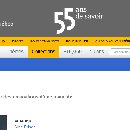
PUQ
DROITS
POUR COMMANDER
POUR PUBLIER
GUIDE D’ACHAT NUMÉR
Thèmes
Collections
PUQ360
50 ans
ur des émanations d’une usine de
Auteur(s)
Alice Friser