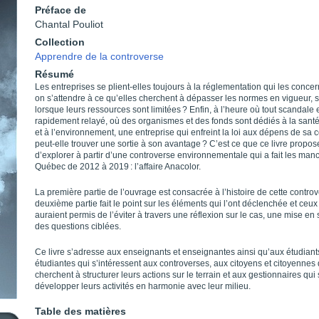
Préface de
Chantal Pouliot
Collection
Apprendre de la controverse
Résumé
Les entreprises se plient-elles toujours à la réglementation qui les concer
on s’attendre à ce qu’elles cherchent à dépasser les normes en vigueur, s
lorsque leurs ressources sont limitées ? Enfin, à l’heure où tout scandale 
rapidement relayé, où des organismes et des fonds sont dédiés à la sant
et à l’environnement, une entreprise qui enfreint la loi aux dépens de sa co
peut-elle trouver une sortie à son avantage ? C’est ce que ce livre propos
d’explorer à partir d’une controverse environnementale qui a fait les man
Québec de 2012 à 2019 : l’affaire Anacolor.
La première partie de l’ouvrage est consacrée à l’histoire de cette contro
deuxième partie fait le point sur les éléments qui l’ont déclenchée et ceux
auraient permis de l’éviter à travers une réflexion sur le cas, une mise en s
des questions ciblées.
Ce livre s’adresse aux enseignants et enseignantes ainsi qu’aux étudiant
étudiantes qui s’intéressent aux controverses, aux citoyens et citoyennes 
cherchent à structurer leurs actions sur le terrain et aux gestionnaires qui
développer leurs activités en harmonie avec leur milieu.
Table des matières