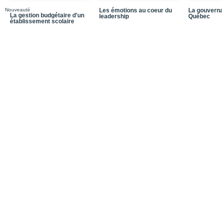
Exemple 3.4. Initiative
Nouveauté
Les émotions au coeur du
La gouverna
La gestion budgétaire d'un
leadership
Québec
Chapitre 4 | La culture 
établissement scolaire
Exemple 4.1. Renforcer
Exemple 4.2. Intégratio
Chapitre 5 | Les leade
Bibliographie
Notice biographique
Index
Dans la même collecti
Quatrième de couvertu