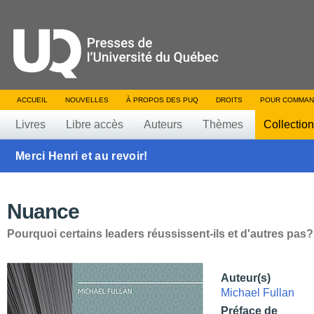
ACCUEIL
NOUVELLES
À PROPOS DES PUQ
DROITS
POUR COMMAN
Livres
Libre accès
Auteurs
Thèmes
Collectio
Merci Henri et au revoir!
Nuance
Pourquoi certains leaders réussissent-ils et d'autres pas?
Auteur(s)
Michael Fullan
Préface de