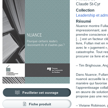
Claude St-Cyr
Collection
Leadership et admi
Résumé
Nuance
montre Fullan
impressionnant, axé su
prendre conscience d
[…] est un facteur c
livre, Fullan met en r
avec le « jugement »,
catastrophe. Tout re
procurer ce livre et
– Tim Brighouse, Ang
Dans
Nuance
, Fulla
nuancé accueille la c
manière qui favoris
l’apprentissage colla
en œuvre de solutions
Feuilleter cet ouvrage
propose pas une recett
Fiche produit
– Viviane Robinson, 