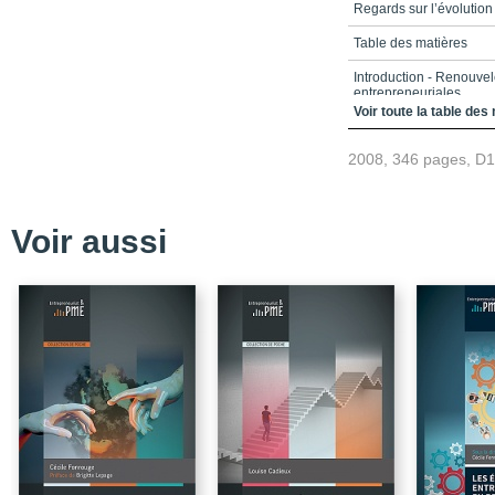
Regards sur l’évolution
Table des matières
Introduction - Renouvele
entrepreneuriales
Voir toute la table des
Annexe 1 - Le référent
2008, 346 pages, D
Conclusion - Éléments 
approche anthropocentr
Les auteurs
Voir aussi