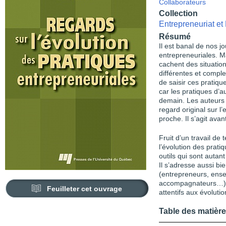
Collaborateurs
Collection
Entrepreneuriat e
Résumé
Il est banal de nos j
entrepreneuriales. Ma
cachent des situation
différentes et complex
de saisir ces pratiqu
car les pratiques d’au
demain. Les auteurs 
regard original sur l
proche. Il s’agit av
Fruit d’un travail de 
l’évolution des prat
outils qui sont autant
Il s’adresse aussi bi
(entrepreneurs, ense
accompagnateurs…) q
Feuilleter cet ouvrage
attentifs aux évoluti
Table des matièr