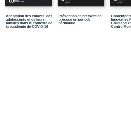
Chapitre 8_La « présom
d’attachement
Chapitre 9_Des représen
Adaptation des enfants, des
Prévention et intervention
Contempora
par l’entremise de la se
adolescents et de leurs
précoce en période
Innovative P
familles dans le contexte de
périnatale
Child and 
la pandémie de COVID-19
Centre Mod
Chapitre 10_Modèles d
d’attachement des ado
Chapitre 11_La construc
amoureuses à l’adoles
Notices biographiques
Bibliographie
Index onomastique
Index thématique