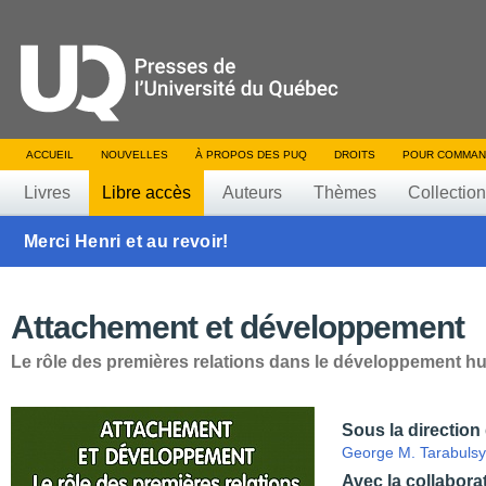
ACCUEIL
NOUVELLES
À PROPOS DES PUQ
DROITS
POUR COMMAN
Livres
Libre accès
Auteurs
Thèmes
Collectio
Merci Henri et au revoir!
Attachement et développement
Le rôle des premières relations dans le développement h
Sous la direction
George M. Tarabulsy
Avec la collabora