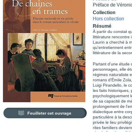
Préface de Véroni
Collection
Hors collection
Résumé
À partir du constat q
littérature rencontre
Laurin a cherché à m
qu'entretiennent entre
littérature de la sec
Partant d'une étude 
personnages, elle étu
régimes naturaliste e
romans d'Émile Zola,
Luigi Pirandello, le
les faits historiques
psychologiquement les
de sa capacité de mé
prolongement de l'en
dialectique entre co
Feuilleter cet ouvrage
particulière à la descr
privée le lieu privilé
rites familiers devie