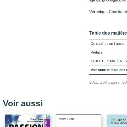
simple fonctionnalité.
Véronique Cnockaert, 
Table des matièr
De chaînes en trames
Préface
TABLE DES MATIÈRES
LISTE DES ABRÉVIAT
Voir toute la table des
INTRODUCTION
2011, 260 pages, G
Chapitre 1. FAMILLE
MUTATIONS SOCIALE
Chapitre 2. PERSON
Voir aussi
Chapitre 3. DANS LE
CONCLUSION
BIBLIOGRAPHIE