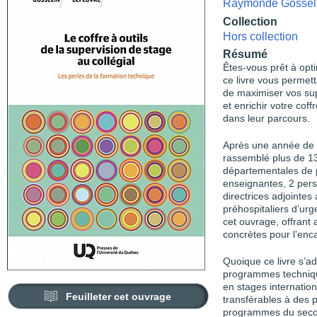
Raymonde Gossel
Collection
Hors collection
Résumé
Êtes-vous prêt à opti
ce livre vous permet
de maximiser vos sup
et enrichir votre cof
dans leur parcours.
Après une année de c
rassemblé plus de 13
départementales de
enseignantes, 2 per
directrices adjointes
préhospitaliers d’ur
cet ouvrage, offrant a
concrètes pour l’enc
Quoique ce livre s’a
programmes techniques
en stages internation
Feuilleter cet ouvrage
transférables à des 
programmes du secon