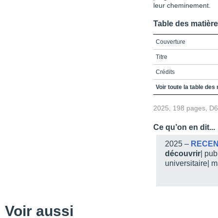
leur cheminement.
Table des matièr
Couverture
Titre
Crédits
Remerciements
Voir toute la table des
Avant-propos
2025, 198 pages, D
Table des matières
Ce qu’on en dit...
Liste des figures et tab
2025 –
RECE
Introduction
découvrir
| pu
universitaire| 
Partie I / Les outils p
Chapitre 1 / La prépara
Chapitre 2 / Le dialogu
Voir aussi
Chapitre 3 / Le dévelo