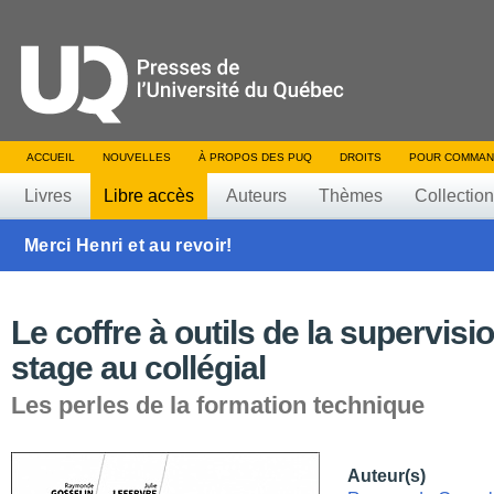
ACCUEIL
NOUVELLES
À PROPOS DES PUQ
DROITS
POUR COMMAN
Livres
Libre accès
Auteurs
Thèmes
Collectio
Merci Henri et au revoir!
Le coffre à outils de la supervisi
stage au collégial
Les perles de la formation technique
Auteur(s)