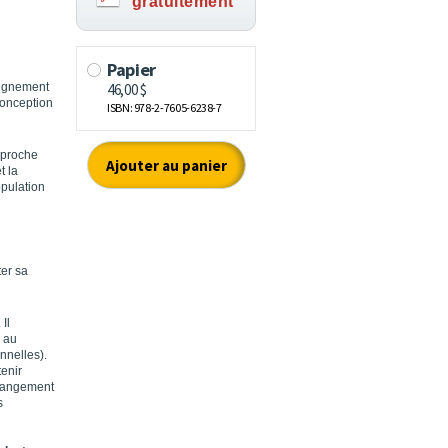
gratuitement
eignement
conception
approche
t la
opulation
ter sa
Il
e au
nnelles).
tenir
changement
s