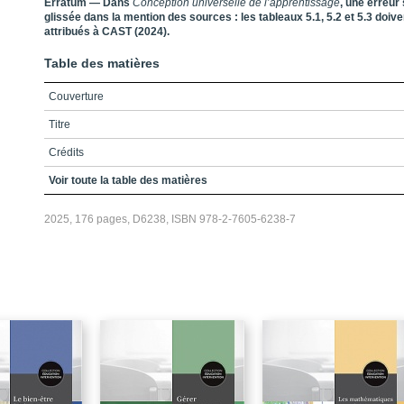
Erratum — Dans
Conception universelle de l’apprentissage
, une erreur 
glissée dans la mention des sources : les tableaux 5.1, 5.2 et 5.3 doive
attribués à CAST (2024).
Table des matières
Couverture
Titre
Crédits
Table des matières
Voir toute la table des matières
Liste des figures
2025, 176 pages, D6238, ISBN 978-2-7605-6238-7
Liste des tableaux
Mise en contexte — Pourquoi s’intéresser aux principes de flexibilité de 
conception universelle de l’apprentissage ?
PARTIE 1 — Les fondements des principes de flexibilité de la conception
universelle de l’apprentissage
Chapitre 1 - Contexte pour une mise en œuvre efficace de la conception
universelle de l’apprentissage: Une approche pédagogique inclusive
Chapitre 2 - L’origine du design universel : Comprendre la conception
universelle de l’apprentissage pour favoriser une réelle pégagogie