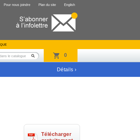
Pour nous joindre
Plan du site
English
IQUE
0
Détails ›
Télécharger