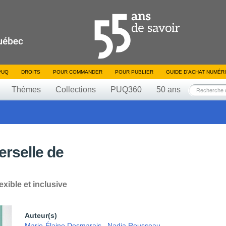
PUQ
DROITS
POUR COMMANDER
POUR PUBLIER
GUIDE D’ACHAT NUMÉR
Thèmes
Collections
PUQ360
50 ans
erselle de
xible et inclusive
Auteur(s)
Marie-Élaine Desmarais
,
Nadia Rousseau