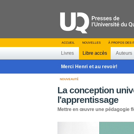
ACCUEIL
NOUVELLES
À PROPOS DES 
Livres
Libre accès
Auteurs
Merci Henri et au revoir!
NOUVEAUTÉ
La conception univ
l'apprentissage
Mettre en œuvre une pédagogie fle