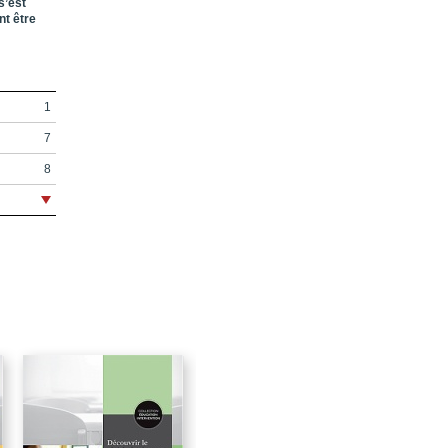
s’est
nt être
1
7
8
9
13
15
la
17
21
23
37