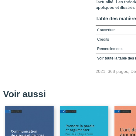
l’actualité. Les thé
appliqués et illustré
Table des matièr
Couverture
Crédits
Remerciements
Table des matières
Voir toute la table des
Liste des encadrés
2021, 368 pages, D
Liste des figures et tab
Liste des sigles et des
Voir aussi
Introduction
Chapitre 1 - LA COM
ÉPISODES COSMOLO
Résumé
Conclusion