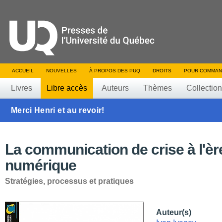
ACCUEIL
NOUVELLES
À PROPOS DES PUQ
DROITS
POUR COMMAN
Livres
Libre accès
Auteurs
Thèmes
Collectio
Merci Henri et au revoir!
La communication de crise à l'èr
numérique
Stratégies, processus et pratiques
Auteur(s)