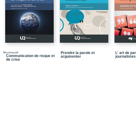
À retenir
Étude de cas 1 - La co
Références
Chapitre 2 - LES PU
COMMUNICATION DE 
Résumé
Nouveauté
Prendre la parole et
L' art de pa
Conclusion
Communication de risque et
argumenter
journalistes
de crise
À retenir
Étude de cas 2 - La tue
Écosse
Références
Chapitre 3 - L’ANAL
SOURCES ET MÉTHO
Résumé
Conclusion
À retenir