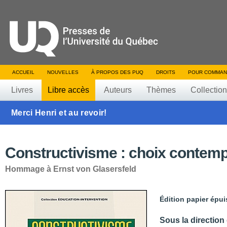
ACCUEIL
NOUVELLES
À PROPOS DES PUQ
DROITS
POUR COMMAN
Livres
Libre accès
Auteurs
Thèmes
Collectio
Merci Henri et au revoir!
Constructivisme : choix contem
Hommage à Ernst von Glasersfeld
Édition papier épui
Sous la direction