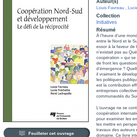
Auteur(s)
Louis Favreau
,
Luci
Collection
Initiatives
Résumé
À l’heure d’une mondi
entre le Nord et le S
essor à la faveur de 
n’existait pas au Qu
coopération » qui se
de front les questions
d’émergence ? Quelles
il vraiment le déve
les politiques publiq
est la contribution 
entreprises collecti
communautés du Su
L’ouvrage ne se conte
coopération internati
pour examiner les enj
les mettre en perspec
travaux des auteurs
Feuilleter cet ouvrage
domaine. Ce livre in