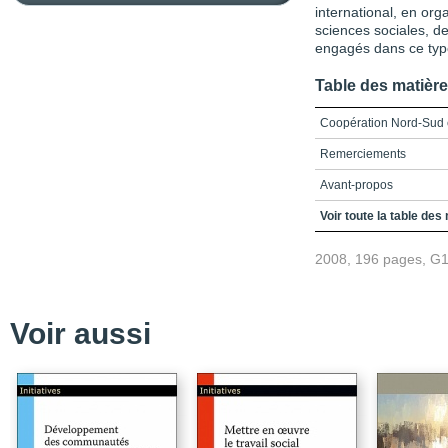
international, en or
sciences sociales, d
engagés dans ce type
Table des matièr
Coopération Nord-Sud 
Remerciements
Avant-propos
Chapitre 1_La nouvell
Voir toute la table des
Chapitre 2_Les politiq
2008, 196 pages, G
et les organisations de
Chapitre 3_La coopérat
Chapitre 4_La coopérat
Voir aussi
des communautés
Chapitre 5_La coopérati
solidaire
Chapitre 6_La coopérat
Chapitre 7_Coopération