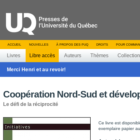
ACCUEIL
NOUVELLES
À PROPOS DES PUQ
DROITS
POUR COMMAN
Livres
Libre accès
Auteurs
Thèmes
Collectio
Merci Henri et au revoir!
Coopération Nord-Sud et dével
Le défi de la réciprocité
Ce livre est disponib
exemplaire papier au