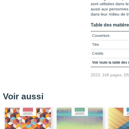
sont utilisées dans l
aussi aux personnes 
dans leur milieu de t
Table des matièr
Couverture
Titre
Crédits
Table des matières
Voir toute la table des
Liste des figures
2023, 168 pages, D
Liste des tableaux
Liste des sigles et acr
Voir aussi
Introduction – La COVID-
technologies numérique
Objectifs
Thèmes