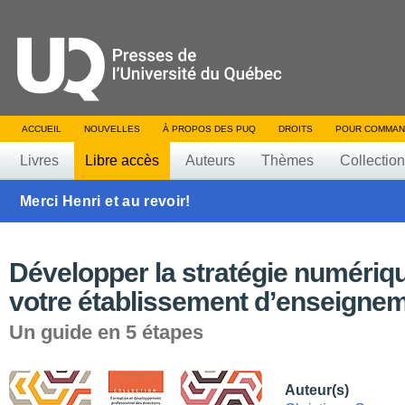
ACCUEIL
NOUVELLES
À PROPOS DES PUQ
DROITS
POUR COMMAN
Livres
Libre accès
Auteurs
Thèmes
Collectio
Merci Henri et au revoir!
Développer la stratégie numériq
votre établissement d’enseigne
Un guide en 5 étapes
Auteur(s)