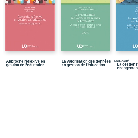
Structure du guide
Structure des chapitres
Lectorat
Définitions
Références
ÉTAPE I – La situation s
Chapitre 1 – Se poser l
Approche réflexive en
La valorisation des données
Nouveauté
technologies numériqu
La gestion r
gestion de l’éducation
en gestion de l'éducation
changemen
Chapitre 2 – Se former
Liste à cocher – Étape I 
ÉTAPE II – Le diagnosti
Chapitre 3 – Identifier l
Liste à cocher – Étape I
ÉTAPE III – La concepti
Chapitre 4 – Définir la 