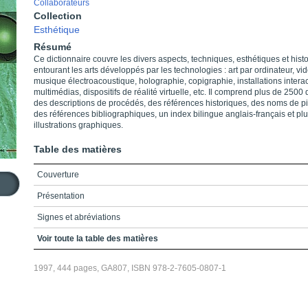
Collaborateurs
Collection
Esthétique
Résumé
Ce dictionnaire couvre les divers aspects, techniques, esthétiques et hist
entourant les arts développés par les technologies : art par ordinateur, vi
musique électroacoustique, holographie, copigraphie, installations interac
multimédias, dispositifs de réalité virtuelle, etc. Il comprend plus de 2500 d
des descriptions de procédés, des références historiques, des noms de pi
des références bibliographiques, un index bilingue anglais-français et pl
illustrations graphiques.
Table des matières
Couverture
Présentation
Signes et abréviations
A
Voir toute la table des matières
B
1997, 444 pages, GA807, ISBN 978-2-7605-0807-1
C
D