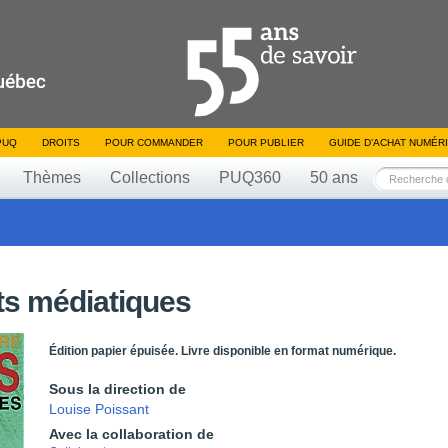
PUQ
DROITS
POUR COMMANDER
POUR PUBLIER
GUIDE D’ACHAT NUMÉR
Thèmes
Collections
PUQ360
50 ans
rts médiatiques
Édition papier épuisée. Livre disponible en format numérique.
Sous la direction de
Louise Poissant
Avec la collaboration de