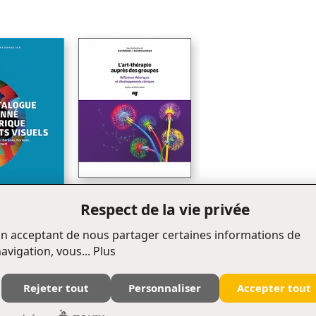
E
F
G
H
I
J
K
L
M
L' art-thérapie auprès des
Respect de la vie privée
groupes
N
e raisonné
n acceptant de nous partager certaines informations de
O
n arts visuels
avigation, vous...
Plus
P
Q
Rejeter tout
Personnaliser
Accepter tout
R
Édifice Fleurie, 480, de La Chapelle, bureau F015, Québec (Québec) Canada G1K 0B6