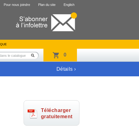
Pour nous joindre
Plan du site
English
IQUE
0
Détails ›
Télécharger
gratuitement