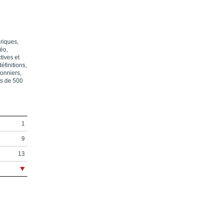
oriques,
déo,
tives et
éfinitions,
onniers,
us de 500
1
9
13
15
43
61
99