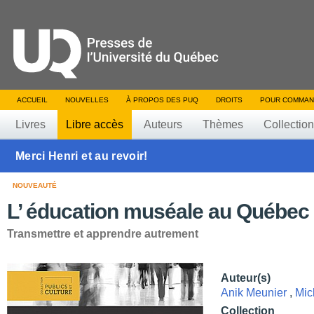
ACCUEIL
NOUVELLES
À PROPOS DES PUQ
DROITS
POUR COMMAN
Livres
Libre accès
Auteurs
Thèmes
Collectio
Merci Henri et au revoir!
NOUVEAUTÉ
L’ éducation muséale au Québec
Transmettre et apprendre autrement
Auteur(s)
Anik Meunier
,
Mic
Collection