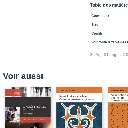
Table des matièr
Couverture
Titre
Crédits
Remerciements
Voir toute la table des
Table des matières
2025, 264 pages, D
Liste des encadrés
Liste des Figures
Voir aussi
Liste des tableaux
Liste des sigles et acr
Introduction - Valoriser
transmission
Bibliographie
Chapitre 1 - La foncti
Bibliographie