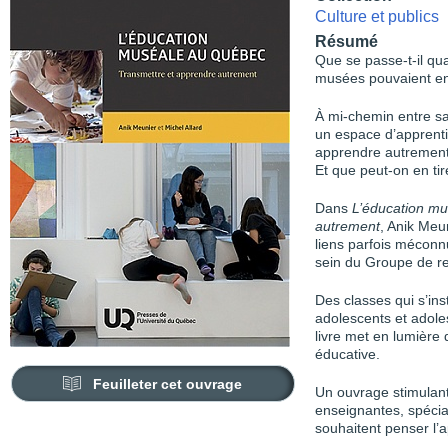
Culture et publics
Résumé
Que se passe-t-il qua
musées pouvaient en
À mi-chemin entre sal
un espace d’apprentis
apprendre autrement
Et que peut-on en tir
Dans
L’éducation mu
autrement
, Anik Meun
liens parfois méconn
sein du Groupe de r
Des classes qui s’in
adolescents et adol
livre met en lumière
éducative.
Feuilleter cet ouvrage
Un ouvrage stimulant
enseignantes, spécial
souhaitent penser l’