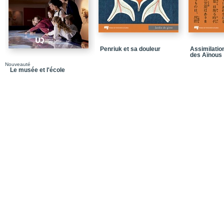
Chapitre 2 - La place 
Bibliographie
Chapitre 3 - Les musée
Penriuk et sa douleur
Assimilatio
1983)
des Aïnous
Nouveauté
Bibliographie
Le musée et l'école
Chapitre 4 - La place 
Bibliographie
Chapitre 5 - Les modèl
Bibliographie
Chapitre 6 - Le modèle 
musées
Bibliographie
Chapitre 7 - Le projet À
Bibliographie
Chapitre 8 - Des class