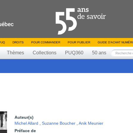
PUQ
DROITS
POUR COMMANDER
POUR PUBLIER
GUIDE D’ACHAT NUMÉR
Thèmes
Collections
PUQ360
50 ans
Auteur(s)
Michel Allard
,
Suzanne Boucher
,
Anik Meunier
Préface de