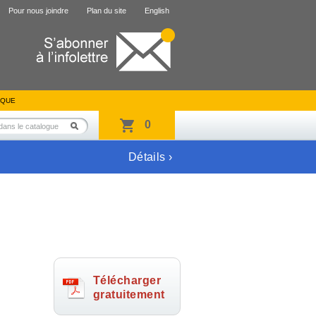
Pour nous joindre
Plan du site
English
IQUE
0
Détails ›
Télécharger
gratuitement