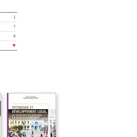
1
7
8
9
19
21
23
27
29
31
39
41
51