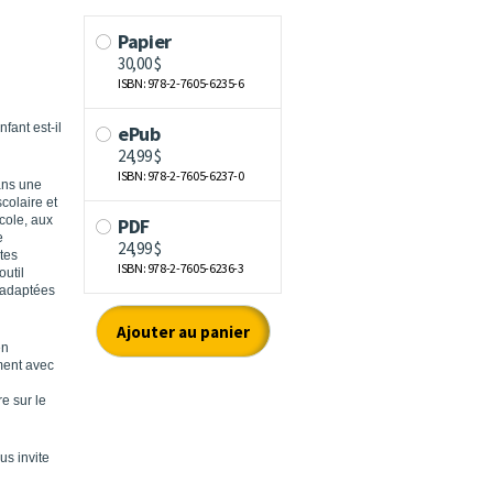
fant est-il
ans une
colaire et
cole, aux
e
ites
outil
s adaptées
en
ment avec
re sur le
us invite