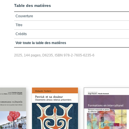
Table des matières
Couverture
Titre
Crédits
Préface
Voir toute la table des matières
Remerciements
2025, 144 pages, D6235, ISBN 978-2-7605-6235-6
Avant-propos
Table des matières
Liste des encadrés
Liste de la figure et des tableaux
Introduction
Partie I / Planification et conception
Chapitre 1 / Les préalables au programme éducatif
Partie II / Le programme éducatif