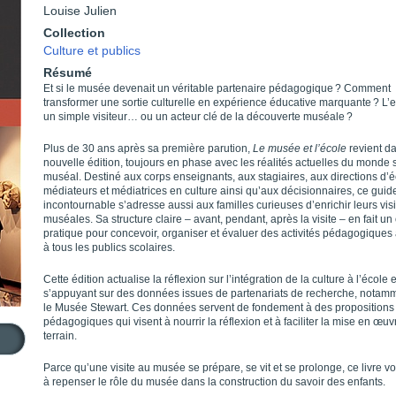
Louise Julien
Collection
Culture et publics
Résumé
Et si le musée devenait un véritable partenaire pédagogique ? Comment
transformer une sortie culturelle en expérience éducative marquante ? L’en
un simple visiteur… ou un acteur clé de la découverte muséale ?
Plus de 30 ans après sa première parution,
Le musée et l’école
revient d
nouvelle édition, toujours en phase avec les réalités actuelles du monde s
muséal. Destiné aux corps enseignants, aux stagiaires, aux directions d’é
médiateurs et médiatrices en culture ainsi qu’aux décisionnaires, ce guid
incontournable s’adresse aussi aux familles curieuses d’enrichir leurs vis
muséales. Sa structure claire – avant, pendant, après la visite – en fait un 
pratique pour concevoir, organiser et évaluer des activités pédagogique
à tous les publics scolaires.
Cette édition actualise la réflexion sur l’intégration de la culture à l’école 
s’appuyant sur des données issues de partenariats de recherche, notam
le Musée Stewart. Ces données servent de fondement à des propositions
pédagogiques qui visent à nourrir la réflexion et à faciliter la mise en œuv
terrain.
Parce qu’une visite au musée se prépare, se vit et se prolonge, ce livre vo
à repenser le rôle du musée dans la construction du savoir des enfants.