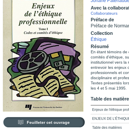
Johane Patenaud
Avec la collabora
Collaborateurs
Préface de
Préface de Norma
Collection
Éthique
Résumé
En étant témoins de 
comités d'éthique, s
institutionnel vers l
entrevoir les enjeux q
professionnels et con
disciplinaire et profe
Textes présentés lor
les 4 et 5 mai 1995.
Table des matièr
Enjeux de l'éthique pro
ENJEUX DE L'ÉTHIQ
Feuilleter cet ouvrage
Table des matières