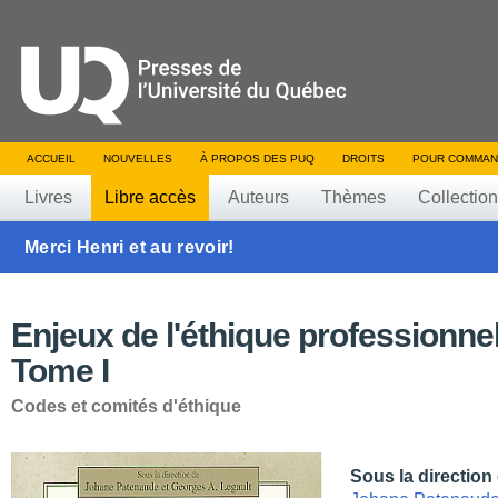
ACCUEIL
NOUVELLES
À PROPOS DES PUQ
DROITS
POUR COMMAN
Livres
Libre accès
Auteurs
Thèmes
Collectio
Merci Henri et au revoir!
Enjeux de l'éthique professionnel
Tome I
Codes et comités d'éthique
Sous la direction