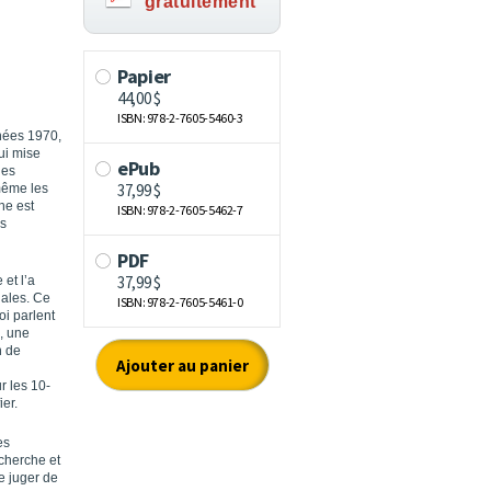
gratuitement
nnées 1970,
ui mise
des
 même les
he est
es
et l’a
gales. Ce
i parlent
e, une
n de
r les 10-
ier.
es
echerche et
e juger de