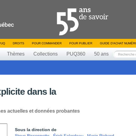
PUQ
DROITS
POUR COMMANDER
POUR PUBLIER
GUIDE D’ACHAT NUMÉR
Thèmes
Collections
PUQ360
50 ans
licite dans la
es actuelles et données probantes
Sous la direction de
Steve Bissonnette
,
Érick Falardeau
,
Mario Richard