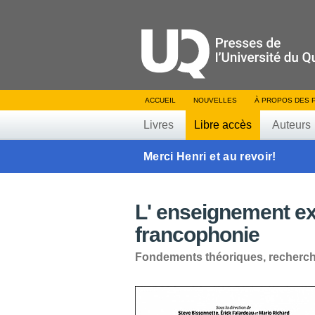
ACCUEIL
NOUVELLES
À PROPOS DES 
Livres
Libre accès
Auteurs
Merci Henri et au revoir!
L' enseignement exp
francophonie
Fondements théoriques, recherch