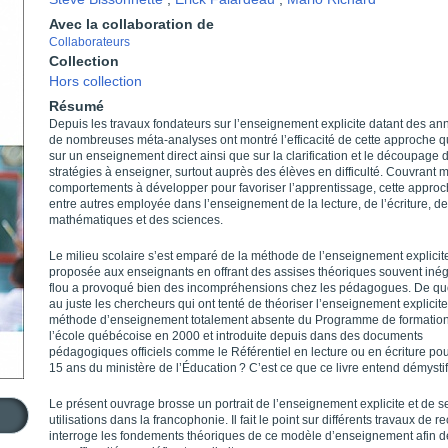
Avec la collaboration de
Collaborateurs
Collection
Hors collection
Résumé
Depuis les travaux fondateurs sur l’enseignement explicite datant des a
de nombreuses méta-analyses ont montré l’efficacité de cette approche q
sur un enseignement direct ainsi que sur la clarification et le découpage 
stratégies à enseigner, surtout auprès des élèves en difficulté. Couvrant
comportements à développer pour favoriser l’apprentissage, cette approc
entre autres employée dans l’enseignement de la lecture, de l’écriture, d
mathématiques et des sciences.
Le milieu scolaire s’est emparé de la méthode de l’enseignement explicite 
proposée aux enseignants en offrant des assises théoriques souvent iné
flou a provoqué bien des incompréhensions chez les pédagogues. De quo
au juste les chercheurs qui ont tenté de théoriser l’enseignement explicit
méthode d’enseignement totalement absente du Programme de formatio
l’école québécoise en 2000 et introduite depuis dans des documents
pédagogiques officiels comme le Référentiel en lecture ou en écriture pou
15 ans du ministère de l’Éducation ? C’est ce que ce livre entend démystif
Le présent ouvrage brosse un portrait de l’enseignement explicite et de s
utilisations dans la francophonie. Il fait le point sur différents travaux de r
interroge les fondements théoriques de ce modèle d’enseignement afin d