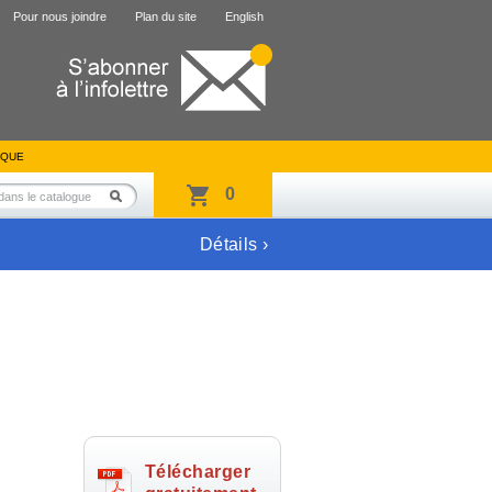
Pour nous joindre
Plan du site
English
IQUE
0
Détails ›
Télécharger