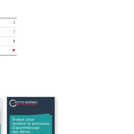
1
7
8
9
15
17
19
23
25
36
44