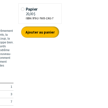
xtrêmement
ts, la
coup, la
loppe bien.
ourds
'extrême
 nouveau-
 comment
mment
 des
1
3
7