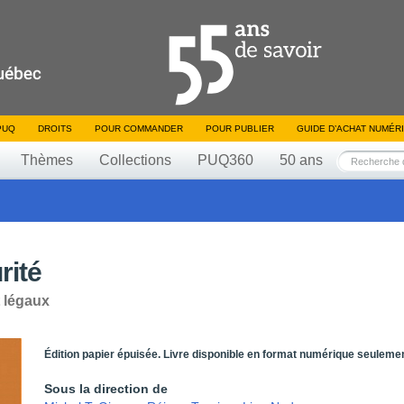
PUQ
DROITS
POUR COMMANDER
POUR PUBLIER
GUIDE D’ACHAT NUMÉR
Thèmes
Collections
PUQ360
50 ans
rité
t légaux
Édition papier épuisée. Livre disponible en format numérique seulemen
Sous la direction de