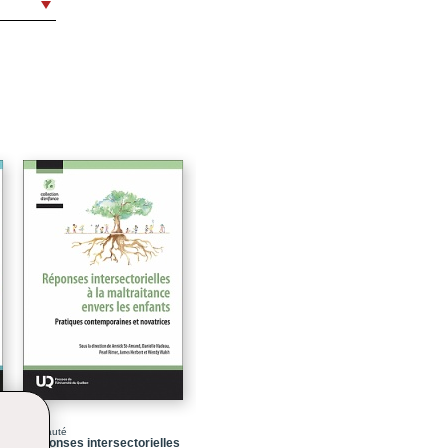
11
13
15
19
31
43
69
79
81
Nouveauté
Réponses intersectorielles