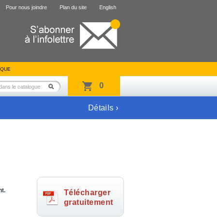
Pour nous joindre
Plan du site
English
IQUE
0
Détails ›
t.
Télécharger
gratuitement