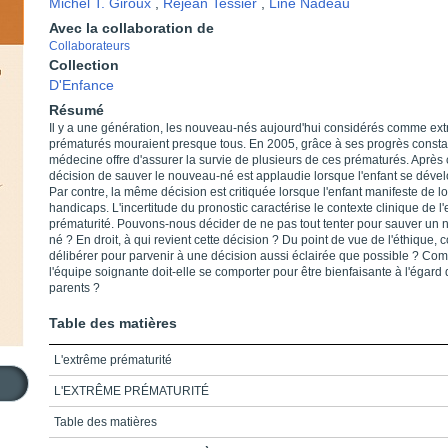
Michel T. Giroux
,
Réjean Tessier
,
Line Nadeau
Avec la collaboration de
Collaborateurs
Collection
D'Enfance
Résumé
Il y a une génération, les nouveau-nés aujourd'hui considérés comme e
prématurés mouraient presque tous. En 2005, grâce à ses progrès constan
médecine offre d'assurer la survie de plusieurs de ces prématurés. Après 
décision de sauver le nouveau-né est applaudie lorsque l'enfant se déve
Par contre, la même décision est critiquée lorsque l'enfant manifeste de l
handicaps. L'incertitude du pronostic caractérise le contexte clinique de l
prématurité. Pouvons-nous décider de ne pas tout tenter pour sauver un
né ? En droit, à qui revient cette décision ? Du point de vue de l'éthique,
délibérer pour parvenir à une décision aussi éclairée que possible ? Co
l'équipe soignante doit-elle se comporter pour être bienfaisante à l'égard
parents ?
Table des matières
L'extrême prématurité
L'EXTRÊME PRÉMATURITÉ
Table des matières