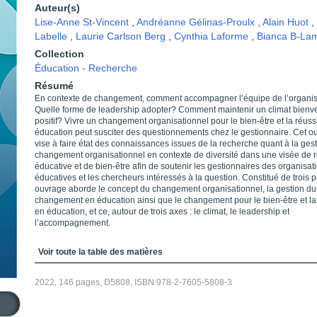
Auteur(s)
Lise-Anne St-Vincent
,
Andréanne Gélinas-Proulx
,
Alain Huot
,
Labelle
,
Laurie Carlson Berg
,
Cynthia Laforme
,
Bianca B-La
Collection
Éducation - Recherche
Résumé
En contexte de changement, comment accompagner l’équipe de l’organis
Quelle forme de leadership adopter? Comment maintenir un climat bienvei
positif? Vivre un changement organisationnel pour le bien-être et la réuss
éducation peut susciter des questionnements chez le gestionnaire. Cet o
vise à faire état des connaissances issues de la recherche quant à la ges
changement organisationnel en contexte de diversité dans une visée de r
éducative et de bien-être afin de soutenir les gestionnaires des organisat
éducatives et les chercheurs intéressés à la question. Constitué de trois pa
ouvrage aborde le concept du changement organisationnel, la gestion du
changement en éducation ainsi que le changement pour le bien-être et la
en éducation, et ce, autour de trois axes : le climat, le leadership et
l’accompagnement.
Table des matières
Voir toute la table des matières
2022, 146 pages, D5808, ISBN 978-2-7605-5808-3