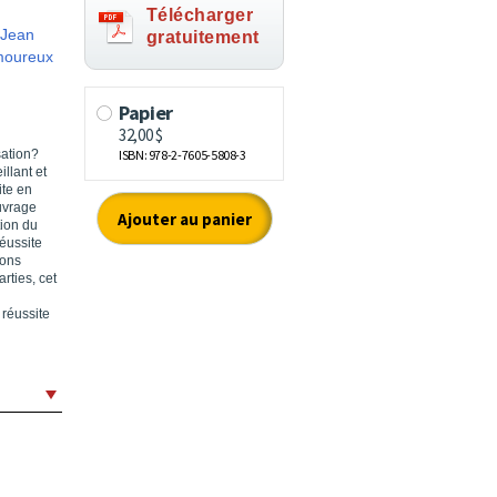
Télécharger
Jean
gratuitement
moureux
ation?
llant et
ite en
uvrage
tion du
éussite
ions
rties, cet
 réussite