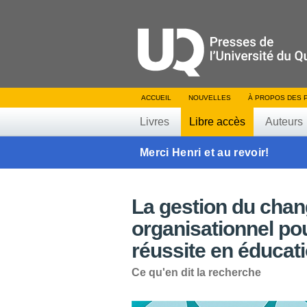
ACCUEIL
NOUVELLES
À PROPOS DES 
Livres
Libre accès
Auteurs
Merci Henri et au revoir!
La gestion du cha
organisationnel pour
réussite en éducat
Ce qu'en dit la recherche