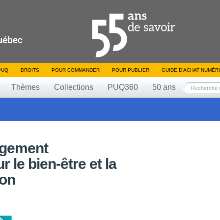
PUQ
DROITS
POUR COMMANDER
POUR PUBLIER
GUIDE D’ACHAT NUMÉR
Thèmes
Collections
PUQ360
50 ans
ngement
 le bien-être et la
ion