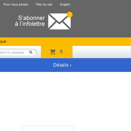
Pour nous joindre
Plan du site
English
IQUE
0
Détails ›