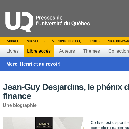
ACCUEIL
NOUVELLES
À PROPOS DES PUQ
DROITS
POUR COMMAN
Livres
Libre accès
Auteurs
Thèmes
Collectio
Merci Henri et au revoir!
Jean-Guy Desjardins, le phénix d
finance
Une biographie
Ce livre est disponib
exemplaire papier au