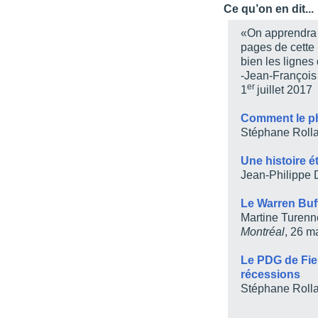
Ce qu’on en dit...
Chapitre 2 / Le déclic
«On apprendra 
Chapitre 3 / Le coffre à 
pages de cette
bien les lignes
Chapitre 4 / Don’t talk, 
-Jean-François
Chapitre 5 / Les Timmi
er
1
juillet 2017
Chapitre 6 / La naissa
Comment le ph
Chapitre 7 / La vente d
Stéphane Roll
Chapitre 8 / Le retour d
Une histoire é
Chapitre 9 / Construire
Jean-Philippe 
Chapitre 10 / Des acqui
Le Warren Buf
Chapitre 11 / Un modèle
Martine Turenn
Montréal
, 26 m
Chapitre 12 / La forc
Bibliographie /
Le PDG de Fiera
récessions
Notice biographique /
Stéphane Roll
Remerciements /