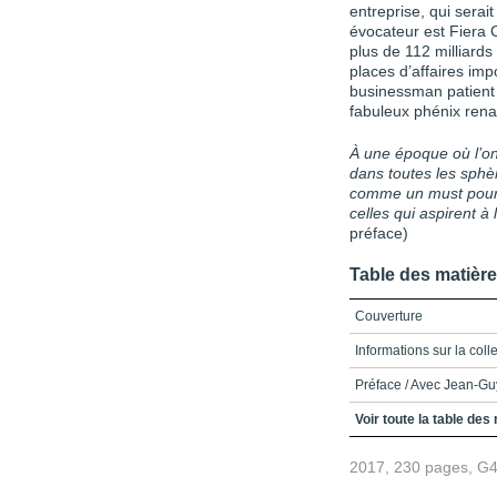
entreprise, qui sera
évocateur est Fiera C
plus de 112 milliards 
places d’affaires imp
businessman patient 
fabuleux phénix rena
À une époque où l’on
dans toutes les sphèr
comme un must pour 
celles qui aspirent à 
préface)
Table des matièr
Couverture
Informations sur la colle
Préface / Avec Jean-Guy
Table des matières /
Voir toute la table des
Avant-propos / De TAL à
2017, 230 pages, G
Chapitre 1 / Turbulenc