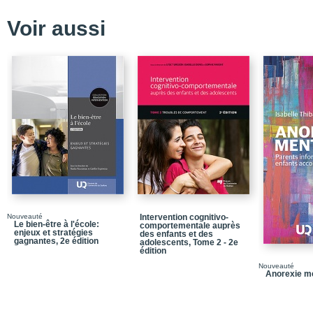
préoccupantes
Voir aussi
1.2. Un changement d’a
1.3. Mise en contexte 
Conclusion
Bibliographie
Section 1 – Les enfants
L’approche Looking Aft
Chapitre 2 – L’approch
à l’action : un passage 
CHAPITRE 3 L’implantat
(SOCEN) au Québec: L’é
CHAPITRE 4 – La santé 
Nouveauté
Intervention cognitivo-
dehors de leur famille 
Le bien-être à l'école:
comportementale auprès
jeunes dans la populat
enjeux et stratégies
des enfants et des
gagnantes, 2e édition
adolescents, Tome 2 - 2e
édition
CHAPITRE 5 – Cette fois
professionnels concern
Nouveauté
Looking After Children
Anorexie m
CHAPITRE 6 – L’évolut
l’approche Looking After