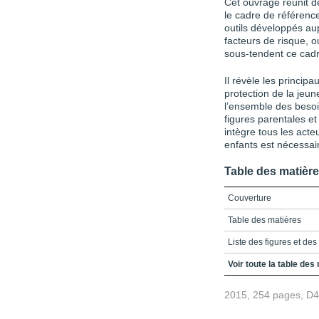
Cet ouvrage réunit d
le cadre de référence
outils développés au
facteurs de risque, 
sous-tendent ce cadr
Il révèle les princip
protection de la jeu
l’ensemble des besoi
figures parentales et
intègre tous les act
enfants est nécessair
Table des matièr
Couverture
Table des matières
Liste des figures et des
Introduction
Voir toute la table des
Chapitre 1 – Pour un n
2015, 254 pages, D
enfants. Parce que les p
1.1. L’approche de prote