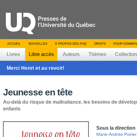
ACCUEIL
NOUVELLES
À PROPOS DES PUQ
DROITS
POUR COMMAN
Livres
Libre accès
Auteurs
Thèmes
Collectio
Merci Henri et au revoir!
Jeunesse en tête
Au-delà du risque de maltraitance, les besoins de dével
enfants
Sous la direction
Marie-Andrée Poirier