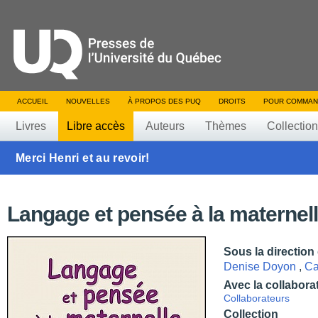
ACCUEIL
NOUVELLES
À PROPOS DES PUQ
DROITS
POUR COMMAN
Livres
Libre accès
Auteurs
Thèmes
Collectio
Merci Henri et au revoir!
Langage et pensée à la maternel
Sous la direction
Denise Doyon
,
Ca
Avec la collabora
Collaborateurs
Collection