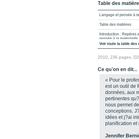
Table des matièr
Langage et pensée à la
Table des matières
Introduction : Repères 
pensée à la maternelle
Voir toute la table des
Chapitre 1: La compréh
langue parlée en context
2010, 236 pages, D
Chapitre 2: La causerie
langage et de la pensé
Ce qu’on en dit...
Chapitre 3: La causerie
« Pour le prof
d’enseignantes
est un outil de 
Chapitre 4: La francisa
données, aux m
pertinentes qu?i
Chapitre 5: Compréhens
la littératie et contexte 
nous permet de 
conceptions. J
Chapitre 6: La complexif
idées et j?ai i
planification et
Notices biographiques
Jennifer Berni