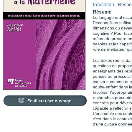
Éducation - Reche
Résumé
Le langage oral occupe
Reconnaît-on suffisa
dimensions du dével
cognitive ? Pour fav
même de prendre en 
besoins et les capac
rôle de médiateur qu
Les textes réunis dan
questions en proposa
enseignants des repè
pensée au préscolaire
causerie comme une c
adulte-enfant dans l
favoriser l’appropriat
recherches présentée
Feuilleter cet ouvrage
concrets pour dévelo
capacité à réfléchir
L’ensemble des contr
c’est dans le contexte
d’une culture donnée