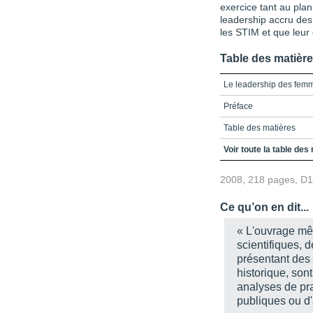
exercice tant au plan 
leadership accru des 
les STIM et que leur 
Table des matièr
Le leadership des fem
Préface
Table des matières
Pour favoriser le lead
Voir toute la table des
Partie 1 - Dimension c
2008, 218 pages, D
Chapitre 1 - Vers le l
perspective d'équité s
Ce qu’on en dit...
Chapitre 2 - Le leader
« L'ouvrage mêl
scientifiques, 
Partie 2 - Dimension é
présentant des
Chapitre 3 - Le rôle du
historique, son
filles et des femmes en
analyses de pra
Chapitre 4 - Le leaders
publiques ou d'