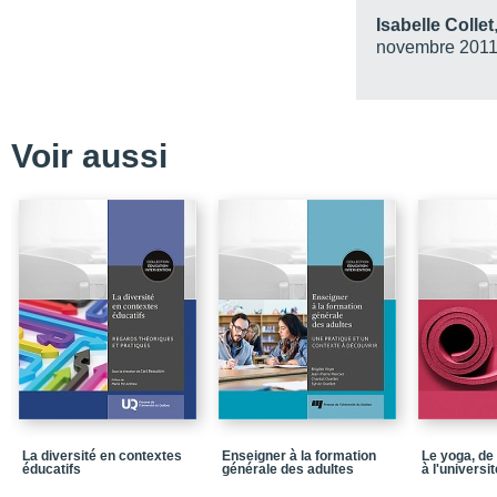
Chapitre 5 - Marie-Je
Isabelle Collet
novembre 2011,
Partie 3 - Dimension du
Chapitre 6 - L'émergenc
polytechnique de Montr
Chapitre 7 - Le génie es
Voir aussi
Chapitre 8 - L'agence 
Partie 4 - Dimension in
Chapitre 9 - AFFESTIM
Chapitre 10 - L'internat
Chapitre 11 - Activités
Postface
Notices biographiques
La collection Éducation
La diversité en contextes
Enseigner à la formation
Le yoga, de 
éducatifs
générale des adultes
à l'universit