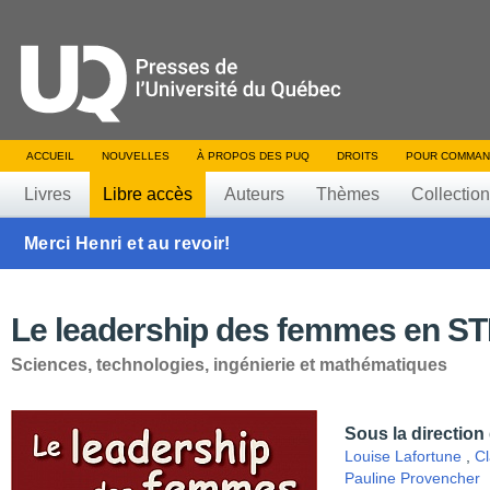
ACCUEIL
NOUVELLES
À PROPOS DES PUQ
DROITS
POUR COMMAN
Livres
Libre accès
Auteurs
Thèmes
Collectio
Merci Henri et au revoir!
Le leadership des femmes en ST
Sciences, technologies, ingénierie et mathématiques
Sous la direction
Louise Lafortune
,
Cl
Pauline Provencher