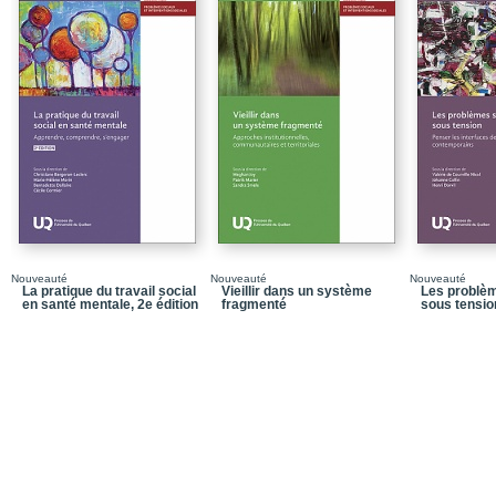
Conclusion
Bibliographie
Chapitre 2 - Les mère
Conclusion
Annexe
Bibliographie
Chapitre 3 - Le baby-b
division sociale du trava
Conclusion
Nouveauté
Nouveauté
Nouveauté
La pratique du travail social
Vieillir dans un système
Les problè
Bibliographie
en santé mentale, 2e édition
fragmenté
sous tensio
Chapitre 4 - Les filles 
boomeuses
Conclusion : du cycle d
Bibliographie
Chapitre 5 - Trajectoir
une comparaison Fran