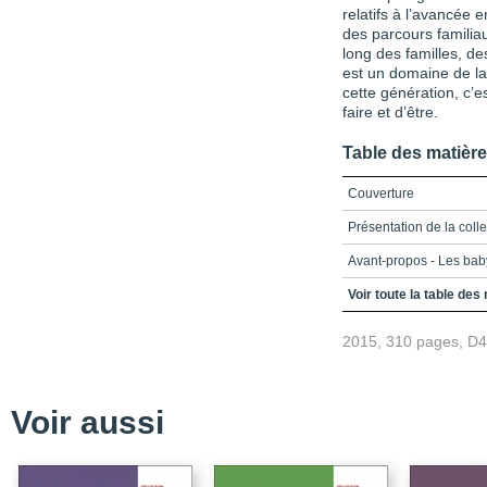
relatifs à l’avancée
des parcours familiau
long des familles, de
est un domaine de la
cette génération, c’e
faire et d’être.
Table des matièr
Couverture
Présentation de la coll
Avant-propos - Les baby-
Table des matières
Voir toute la table des
Liste des figures et tab
2015, 310 pages, D
Introduction - Le baby-
l’entrelacement des temp
Bibliographie
Voir aussi
Chapitre 1 - Mutations f
révolutions » : les gé