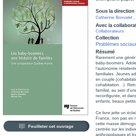
Sous la direction
Catherine Bonvalet
,
Avec la collabora
Collaborateurs
Collection
Problèmes sociaux 
Résumé
Rarement une générati
baby-boomers. Adolesc
l’autonomie résident
familiales. Jeunes adu
en couple (cohabitat
cohabitation…). Retra
familial, au sein d’u
reconfigurée, et dans
enfants, beaux petit
Ce livre jette un éc
France, non pas en r
cette masse démogra
Feuilleter cet ouvrage
centrée sur les indi
anthropologues et tra