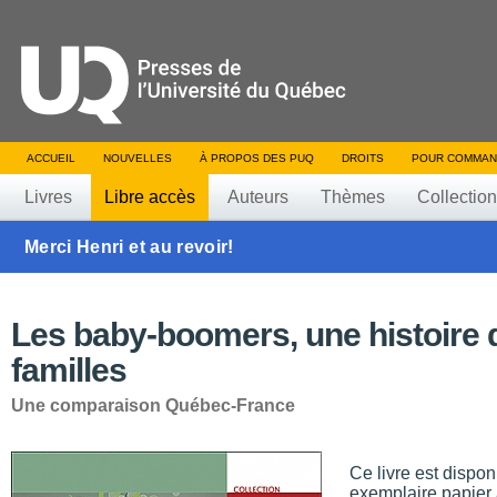
ACCUEIL
NOUVELLES
À PROPOS DES PUQ
DROITS
POUR COMMAN
Livres
Libre accès
Auteurs
Thèmes
Collectio
Merci Henri et au revoir!
Les baby-boomers, une histoire 
familles
Une comparaison Québec-France
Ce livre est dispo
exemplaire papier 