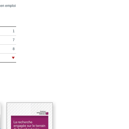
, en emploi
1
7
8
9
13
15
19
21
25
101
137