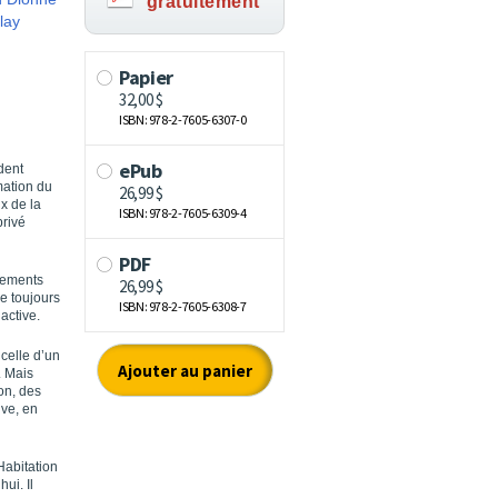
gratuitement
lay
dent
mation du
x de la
privé
ogements
e toujours
active.
 celle d’un
. Mais
ion, des
ive, en
 Habitation
ui. Il