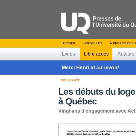
ACCUEIL
NOUVELLES
À PROPOS DES 
Livres
Libre accès
Auteurs
Merci Henri et au revoir!
NOUVEAUTÉ
Les débuts du log
à Québec
Vingt ans d’engagement avec Acti