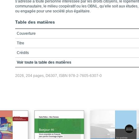
s’adresse à toute personne intéressée par les droits citoyens, le logement
communautaire, le milieu coopératif ou les OBNL, qu’elle soit aux études
ou engagée pour une société plus égalitaire.
Table des matières
Couverture
Titre
Crédits
Préface
Voir toute la table des matières
Remerciements
2026, 204 pages, D6307, ISBN 978-2-7605-6307-0
TABLE DES MATIÈRES
Liste des encadrés, figures et tableaux
Avant-propos / Nous avions le sentiment de faire autrement
Chapitre 1 / Les phases
Chapitre 2 / Les défis
Chapitre 3 / Des pistes de réflexion et d’action