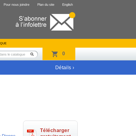
Pour nous joindre
Plan du site
English
IQUE
0
Détails ›
Télécharger
n Dionne