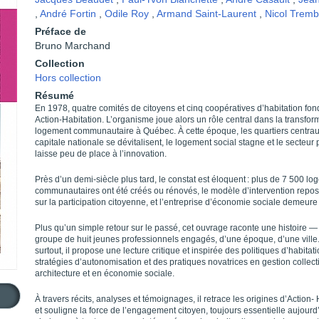
,
André Fortin
,
Odile Roy
,
Armand Saint-Laurent
,
Nicol Tremb
Préface de
Bruno Marchand
Collection
Hors collection
Résumé
En 1978, quatre comités de citoyens et cinq coopératives d’habitation fon
Action-Habitation. L’organisme joue alors un rôle central dans la transfor
logement communautaire à Québec. À cette époque, les quartiers centrau
capitale nationale se dévitalisent, le logement social stagne et le secteur 
laisse peu de place à l’innovation.
Près d’un demi-siècle plus tard, le constat est éloquent : plus de 7 500 l
communautaires ont été créés ou rénovés, le modèle d’intervention repos
sur la participation citoyenne, et l’entreprise d’économie sociale demeure 
Plus qu’un simple retour sur le passé, cet ouvrage raconte une histoire —
groupe de huit jeunes professionnels engagés, d’une époque, d’une ville
surtout, il propose une lecture critique et inspirée des politiques d’habitat
stratégies d’autonomisation et des pratiques novatrices en gestion collect
architecture et en économie sociale.
À travers récits, analyses et témoignages, il retrace les origines d’Action-
et souligne la force de l’engagement citoyen, toujours essentielle aujourd’h