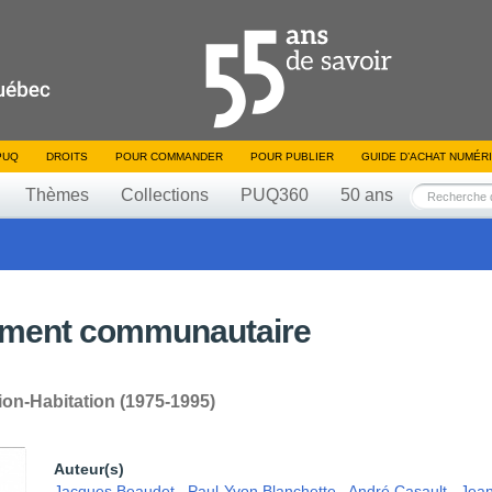
PUQ
DROITS
POUR COMMANDER
POUR PUBLIER
GUIDE D’ACHAT NUMÉR
Thèmes
Collections
PUQ360
50 ans
ement communautaire
on-Habitation (1975-1995)
Auteur(s)
Jacques Beaudet
,
Paul-Yvon Blanchette
,
André Casault
,
Jea