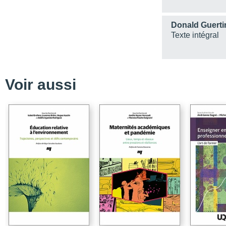
Chapitre 6 - Principales
enseignants dans le ca
Donald Guerti
contexte de stage
Texte intégral
Partie 3 - Dévelpopeme
Chapitre 7 - Comment se
d'enseigner ?
Chapitre 8 - L'expérienc
Voir aussi
Chapitre 9 - L'usage du
comme catalyseur de la
Chapitre 10 - Collabore
Conclusion - Perspecti