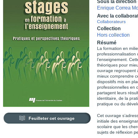
Sous la direction
Enrique Correa Mo
Avec la collabora
Collaborateurs
Collection
Hors collection
Résumé
La formation en mili
professionnalisation 
l’enseignement. Cett
théoriques pour mieu
ouvrage regroupent à
mieux comprendre ce 
dispositifs mis en p
professionnelles en 
partagent leurs résul
identitaire, de la pr
pratique ou du déve
Cet ouvrage s’adress
Feuilleter cet ouvrage
initiale des enseigna
scolaire que les che
sujets de réflexion pe