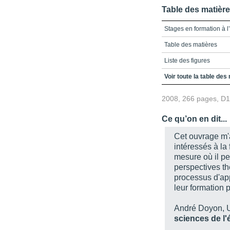
Table des matièr
Stages en formation à 
Table des matières
Liste des figures
Liste des tableaux
Voir toute la table des
Introduction - Les stag
2008, 266 pages, D
Partie 1 - Contribution
Ce qu’on en dit...
Chapitre 1 - L'approche
en relation par l'enseig
Cet ouvrage m'a
intéressés à la
Chapitre 2 - Une commun
mesure où il pe
Partie 2 - Identité prof
perspectives t
processus d'ap
Chapitre 3 - L'alternan
identitaires
leur formation p
Chapitre 4 - Les compét
André Doyon, U
profefssionnelle chez l
sciences de l'
Chapitre 5 - Le stagiair