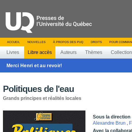
ACCUEIL
NOUVELLES
À PROPOS DES PUQ
DROITS
POUR COMMAN
Livres
Libre accès
Auteurs
Thèmes
Collectio
Merci Henri et au revoir!
Politiques de l'eau
Grands principes et réalités locales
Sous la direction
Alexandre Brun
,
F
Avec la collabora