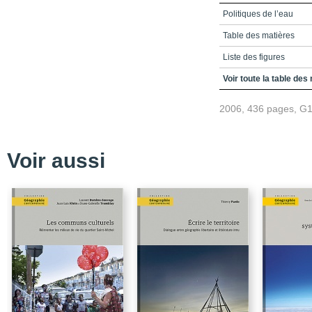
Politiques de l’eau
Table des matières
Liste des figures
Liste des tableaux
Voir toute la table des
Les objectifs, principe
2006, 436 pages, G
Partie 1 - Les grands pr
Partie 2 - La plan ificat
Voir aussi
Sans titre
Conclusion
Notices biographiques
La collection Géograp