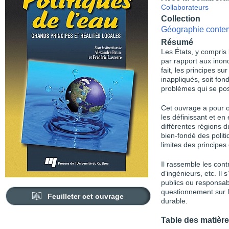
Collaborateurs
Collection
Géographie conte
Résumé
Les États, y compris 
par rapport aux inond
fait, les principes su
inappliqués, soit fo
problèmes qui se pos
Cet ouvrage a pour o
les définissant et en
différentes régions d
bien-fondé des politi
limites des principes
Il rassemble les cont
d’ingénieurs, etc. Il
publics ou responsabl
questionnement sur l
Feuilleter cet ouvrage
durable.
Table des matièr