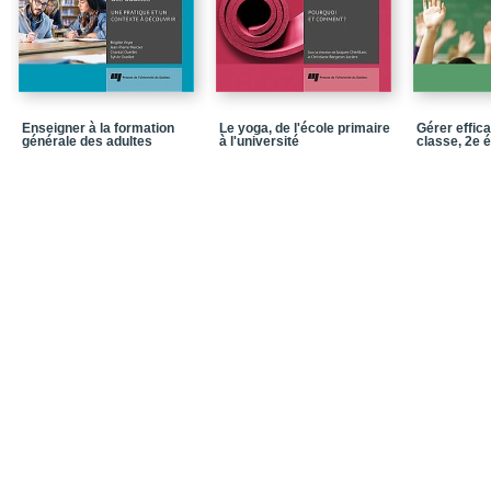
Santé et capital émoti
Partie 3 - SANTÉ P
DANS L'ENSEIGNEME
Promotion de la santé, 
psychosociale des prof
Enseigner à la formation
Le yoga, de l'école primaire
Gérer effic
générale des adultes
à l'université
classe, 2e é
Intégration \net inclusi
Partie 4 - FAVORISE
ENSEIGNANT, DES PI
Le bien-être dans la p
Contribution de la rési
d’intervention sur la s
Notices biographiques