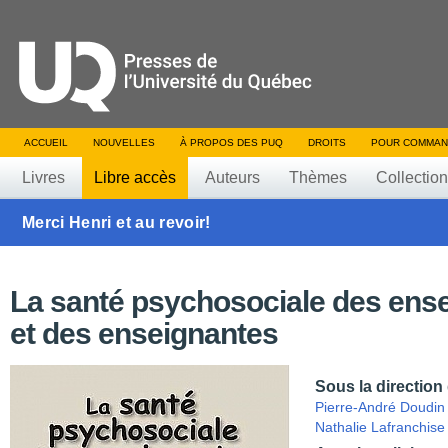
ACCUEIL
NOUVELLES
À PROPOS DES PUQ
DROITS
POUR COMMAN
Livres
Libre accès
Auteurs
Thèmes
Collectio
Merci Henri et au revoir!
La santé psychosociale des ens
et des enseignantes
Sous la direction
Pierre-André Doudin
Nathalie Lafranchise