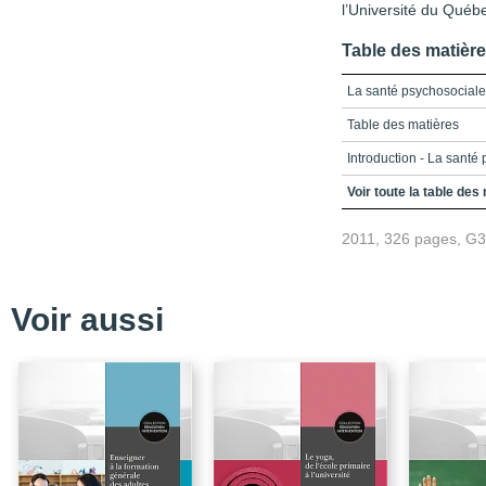
l’Université du Québ
Table des matièr
La santé psychosociale
Table des matières
Introduction - La santé 
Partie 1 - SANTÉ PS
Voir toute la table des
FACTEURS DE RISQU
2011, 326 pages, G
Le soutien social
S’investir dans son trav
Ressources psychosocia
Voir aussi
enseignantes
Du dégoût de travailler
Partie 2 - SANTÉ PS
Équilibre émotionnel en
travail
Travail émotionnel et b