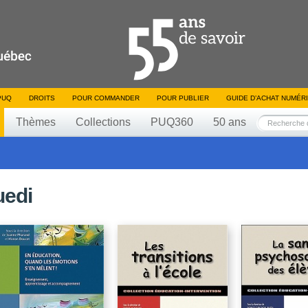
PUQ
DROITS
POUR COMMANDER
POUR PUBLIER
GUIDE D’ACHAT NUMÉR
Thèmes
Collections
PUQ360
50 ans
uedi