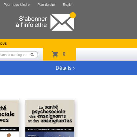
Pour nous joindre
Plan du site
English
IQUE
0
Détails ›