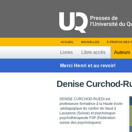
ACCUEIL
NOUVELLES
À PROPOS DES 
Livres
Libre accès
Auteurs
Merci Henri et au revoir!
Denise Curchod-R
DENISE CURCHOD-RUEDI est
professeure formatrice à la Haute école
-pédagogique du canton de Vaud à
Lausanne (Suisse) et psychologue-
psychothérapeute FSP (Fédération
suisse des psychologues).