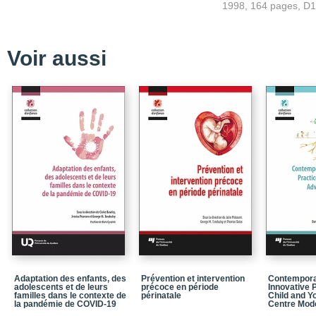
1998, 164 pages, D
Chapitre 2_Agression et 
des stratégies d'adapt
Chapitre 3_L'inhibition
d'une dynamique gène
Voir aussi
Chapitre 4_Dimensions
perceptions maternelle
Chapitre 5_Le tempéra
enfant
Notices biographiques
Bibliographie
Index
Adaptation des enfants, des
Prévention et intervention
Contempora
adolescents et de leurs
précoce en période
Innovative P
familles dans le contexte de
périnatale
Child and 
la pandémie de COVID-19
Centre Mod