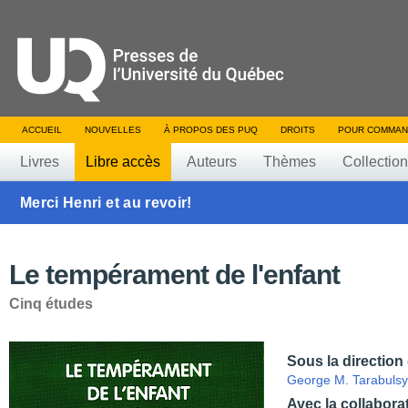
ACCUEIL
NOUVELLES
À PROPOS DES PUQ
DROITS
POUR COMMAN
Livres
Libre accès
Auteurs
Thèmes
Collectio
Merci Henri et au revoir!
Le tempérament de l'enfant
Cinq études
Sous la direction
George M. Tarabulsy
Avec la collabora