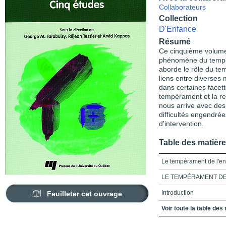
Collaborateurs
Collection
D'Enfance
Résumé
Ce cinquième volume 
phénomène du tempé
aborde le rôle du te
liens entre diverses
dans certaines facett
tempérament et la rel
nous arrive avec des 
difficultés engendrée
d'intervention.
Table des matièr
Le tempérament de l'en
LE TEMPÉRAMENT DE L
Introduction
Feuilleter cet ouvrage
Chapitre 1_Caractéristi
Voir toute la table des
tempérament de l'enfan