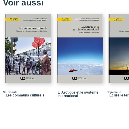
Voir aussi
Chapitre 2 - La dimension
géographique
Conclusion
Chapitre 3 - La dimensio
Conclusion
Chapitre 4 - La dimens
et (in)dépendance
Conclusion
Chapitre 5 - La dimension
nation par les symboles 
Conclusion
Conclusion
Nouveauté
L' Arctique et le système
Nouveauté
Les communs culturels
Écrire le ter
international
Bibliographie
Dans la collection Géo
Quatrième de couvertu