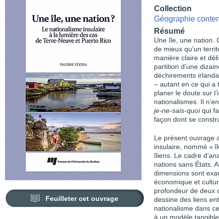
Collection
Géographie conte
Résumé
Une île, une nation. 
de mieux qu’un territ
manière claire et dél
partition d’une dizai
déchirements irlandais
– autant en ce qui a t
planer le doute sur l’
nationalismes. Il n’e
je-ne-sais-quoi
qui f
façon dont se constru
Le présent ouvrage a 
insulaire, nommé « îlé
îliens. Le cadre d’an
nations sans États. A
dimensions sont exami
économique et cultur
profondeur de deux c
Feuilleter cet ouvrage
dessine des liens en
nationalisme dans ces
à un modèle tangible 