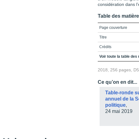
considération dans l
Table des matièr
Page couverture
Titre
Crédits
Dédicace
Voir toute la table des
Remerciements
2018, 256 pages, D
Avant-propos
Ce qu’on en dit...
Table des matières
Table-ronde s
Liste des figures
annuel de la 
politique
, U
Liste des tableaux
24 mai 2019
Liste des abréviations
Introduction
Chapitre 1 - L’Étude de 