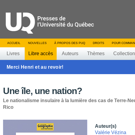
ACCUEIL
NOUVELLES
À PROPOS DES PUQ
DROITS
POUR COMMAN
Livres
Libre accès
Auteurs
Thèmes
Collectio
Merci Henri et au revoir!
Une île, une nation?
Le nationalisme insulaire à la lumière des cas de Terre-Ne
Rico
Auteur(s)
Valérie Vézina