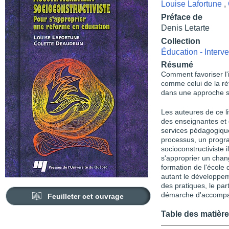
Louise Lafortune
,
Préface de
Denis Letarte
Collection
Éducation - Interve
Résumé
Comment favoriser l
comme celui de la r
dans une approche so
Les auteures de ce l
des enseignantes et 
services pédagogique
processus, un prog
socioconstructiviste i
s'approprier un cha
formation de l'école
autant le développem
des pratiques, le par
démarche d'accomp
Feuilleter cet ouvrage
Table des matièr