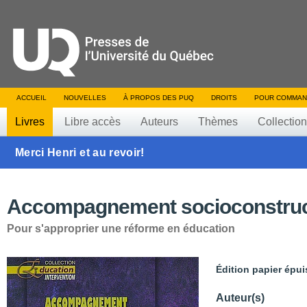
ACCUEIL
NOUVELLES
À PROPOS DES PUQ
DROITS
POUR COMMAN
Livres
Libre accès
Auteurs
Thèmes
Collectio
Merci Henri et au revoir!
Accompagnement socioconstruct
Pour s'approprier une réforme en éducation
Édition papier épui
Auteur(s)